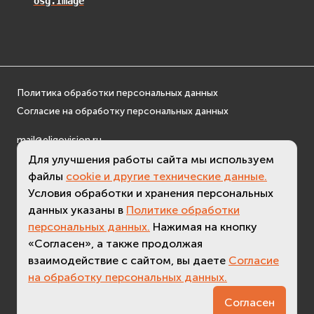
osg.Image
EVosgUtil
EVosgViewer
osg
osgAnimation
osgDB
Политика обработки персональных данных
osgGA
Согласие на обработку персональных данных
osgParticle
mail@eligovision.ru
osgShadow
+7 (495) 740 08 16
Для улучшения работы сайта мы используем
osgText
© ООО "ЭлигоВижн", 2005-2026
файлы
cookie и другие технические данные.
osgUtil
Условия обработки и хранения персональных
osgViewer
данных указаны в
Политике обработки
Физика (Physics)
персональных данных.
Нажимая на кнопку
bullet
«Согласен», а также продолжая
Фаиловая система (File System)
взаимодействие с сайтом, вы даете
Согласие
на обработку персональных данных.
fs
3.5 (
актуальная версия - 3.7
)
ios
Согласен