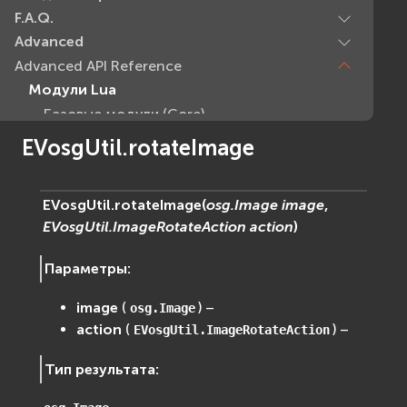
F.A.Q.
Advanced
Advanced API Reference
Модули Lua
Базовые модули (Core)
EVcommon
EVosgUtil.rotateImage
evar2
evlua
EVosgUtil.
rotateImage
(
osg.Image
image
,
evxml
EVosgUtil.ImageRotateAction
action
)
Граф Сцены (Scene Graph)
EVosg
Параметры
:
EVosgAV
EVosgAnimation
image
(
) –
osg.Image
action
(
) –
EVosgGA
EVosgUtil.ImageRotateAction
EVosgHMD
Тип результата
:
EVosgShadow
EVosgText