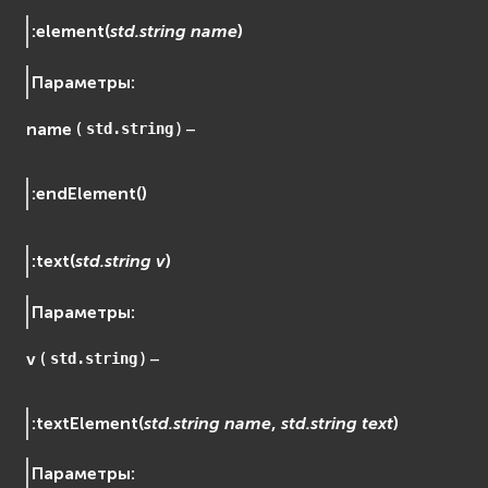
Сеть (Network)
:
element
(
std.string
name
)
EVremoted
Параметры
:
name
(
) –
std.string
:
endElement
(
)
:
text
(
std.string
v
)
Параметры
:
v
(
) –
std.string
:
textElement
(
std.string
name
,
std.string
text
)
Параметры
: