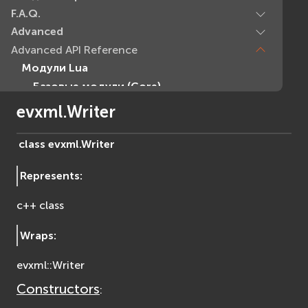
F.A.Q.
Advanced
Advanced API Reference
Модули Lua
Базовые модули (Core)
EVcommon
evxml.Writer
evar2
evlua
class
evxml.
Writer
evxml
Represents
:
Граф Сцены (Scene Graph)
EVosg
c++ class
EVosgAV
EVosgAnimation
Wraps
:
EVosgGA
evxml::Writer
EVosgHMD
EVosgShadow
Constructors
:
EVosgText