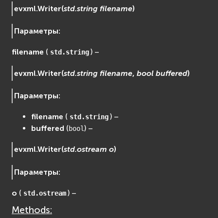
evxml.
Writer
(
std.string
filename
)
EVosgUtil
EVosgViewer
Параметры
:
osg
osgAnimation
filename
(
) –
std.string
osgDB
evxml.
Writer
(
std.string
filename
,
bool
buffered
)
osgGA
osgParticle
Параметры
:
osgShadow
osgText
filename
(
) –
std.string
osgUtil
buffered
(
) –
bool
osgViewer
evxml.
Writer
(
std.ostream
o
)
Физика (Physics)
bullet
Параметры
:
Фаиловая система (File System)
fs
o
(
) –
std.ostream
ios
Methods: