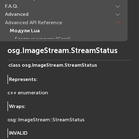
F.A.Q.
Advanced
Advanced API Reference
Модули Lua
Базовые модули (Core)
EVcommon
osg.ImageStream.StreamStatus
evar2
evlua
class
osg.ImageStream.
StreamStatus
evxml
Represents
:
Граф Сцены (Scene Graph)
EVosg
c++ enumeration
EVosgAV
EVosgAnimation
Wraps
:
EVosgGA
osg::ImageStream::StreamStatus
EVosgHMD
EVosgShadow
INVALID
EVosgText