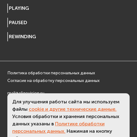
EVosgUtil
PLAYING
EVosgViewer
PAUSED
osg
osgAnimation
REWINDING
osgDB
osgGA
osgParticle
osgShadow
osgText
Политика обработки персональных данных
osgUtil
Согласие на обработку персональных данных
osgViewer
mail@eligovision.ru
Физика (Physics)
+7 (495) 740 08 16
Для улучшения работы сайта мы используем
bullet
файлы
cookie и другие технические данные.
© ООО "ЭлигоВижн", 2005-2026
Фаиловая система (File System)
Условия обработки и хранения персональных
fs
данных указаны в
Политике обработки
ios
персональных данных.
Нажимая на кнопку