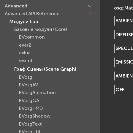
Advanced
osg::Mat
Advanced API Reference
AMBIE
Модули Lua
Базовые модули (Core)
DIFFUS
EVcommon
evar2
SPECU
evlua
evxml
EMISSI
Граф Сцены (Scene Graph)
AMBIEN
EVosg
EVosgAV
OFF
EVosgAnimation
EVosgGA
EVosgHMD
EVosgShadow
EVosgText
EVosgUtil