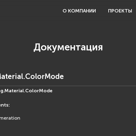
О КОМПАНИИ
ПРОЕКТЫ
Документация
aterial.ColorMode
g.Material.
ColorMode
ents
:
meration