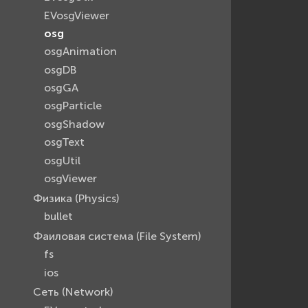
EVosgViewer
osg
osgAnimation
osgDB
osgGA
osgParticle
osgShadow
osgText
osgUtil
osgViewer
Физика (Physics)
bullet
Фаиловая система (File System)
fs
ios
Сеть (Network)