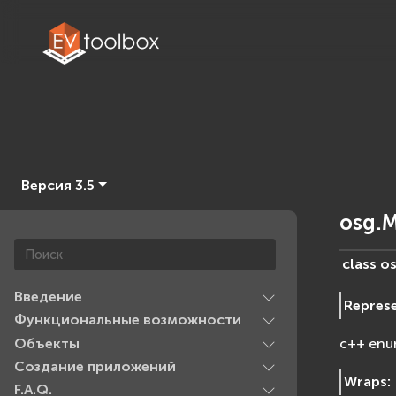
Версия 3.5
osg.M
class
os
Введение
Repres
Функциональные возможности
Объекты
c++ enu
Создание приложений
Wraps
:
F.A.Q.