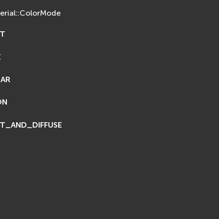
erial::ColorMode
NT
E
LAR
ON
T_AND_DIFFUSE