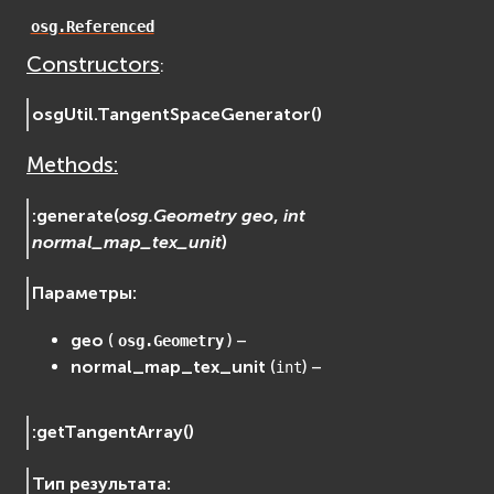
EVosgUtil
osg.Referenced
EVosgViewer
Constructors
:
osg
osgAnimation
osgUtil.
TangentSpaceGenerator
(
)
osgDB
Methods:
osgGA
osgParticle
:
generate
(
osg.Geometry
geo
,
int
osgShadow
normal_map_tex_unit
)
osgText
osgUtil
Параметры
:
osgViewer
geo
(
) –
osg.Geometry
Физика (Physics)
normal_map_tex_unit
(
) –
int
bullet
Фаиловая система (File System)
:
getTangentArray
(
)
fs
ios
Тип результата
: