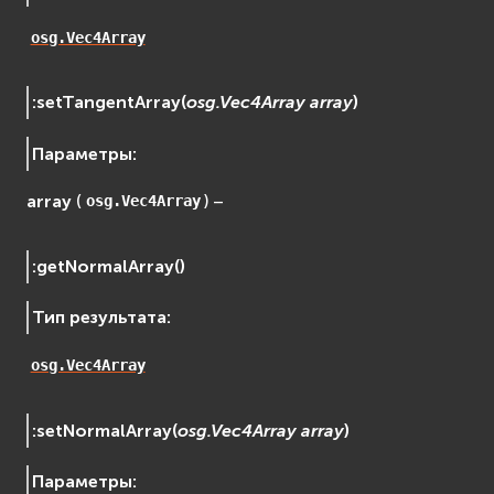
Сеть (Network)
EVremoted
osg.Vec4Array
:
setTangentArray
(
osg.Vec4Array
array
)
Параметры
:
array
(
) –
osg.Vec4Array
:
getNormalArray
(
)
Тип результата
:
osg.Vec4Array
:
setNormalArray
(
osg.Vec4Array
array
)
Параметры
: