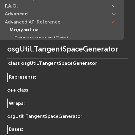
F.A.Q.
Advanced
Advanced API Reference
Модули Lua
Базовые модули (Core)
EVcommon
osgUtil.TangentSpaceGenerator
evar2
evlua
class
osgUtil.
TangentSpaceGenerator
evxml
Represents
:
Граф Сцены (Scene Graph)
EVosg
c++ class
EVosgAV
EVosgAnimation
Wraps
:
EVosgGA
osgUtil::TangentSpaceGenerator
EVosgHMD
EVosgShadow
Bases
:
EVosgText