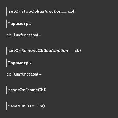
:
setOnStopCb
(
luafunction__
cb
)
Параметры
cb
(
) –
luafunction
:
setOnRemoveCb
(
luafunction__
cb
)
Параметры
cb
(
) –
luafunction
:
resetOnFrameCb
(
)
:
resetOnErrorCb
(
)