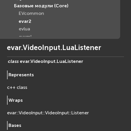
Базовые модули (Core)
EVcommon
evar2
evlua
evxml
Граф Сцены (Scene Graph)
evar.VideoInput.LuaListener
EVosg
EVosgAV
class
evar.VideoInput.
LuaListener
EVosgAnimation
Represents
EVosgGA
EVosgHMD
c++ class
EVosgShadow
EVosgText
Wraps
EVosgUtil
evar::VideoInput::VideoInput::Listener
EVosgViewer
osg
Bases
osgAnimation