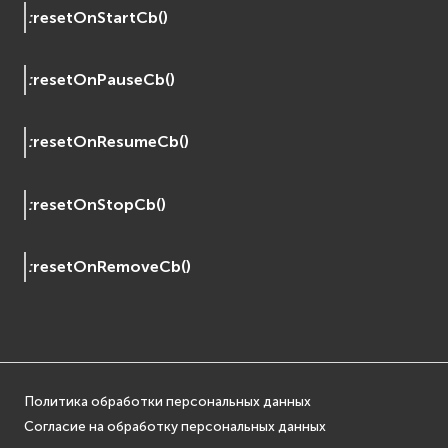
:
resetOnStartCb
(
)
:
resetOnPauseCb
(
)
:
resetOnResumeCb
(
)
:
resetOnStopCb
(
)
:
resetOnRemoveCb
(
)
Политика обработки персональных данных
Согласие на обработку персональных данных