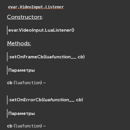
osgDB
evar.VideoInput.Listener
osgGA
Constructors
:
osgParticle
osgShadow
evar.VideoInput.
LuaListener
(
)
osgText
Methods:
osgUtil
osgViewer
:
setOnFrameCb
(
luafunction__
cb
)
Фаиловая система (File System)
fs
Параметры
ios
cb
(
) –
luafunction
Сеть (Network)
EVremoted
:
setOnErrorCb
(
luafunction__
cb
)
Параметры
cb
(
) –
luafunction