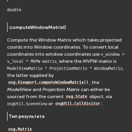
double
:
computeWindowMatrix
(
)
Compute the Window Matrix which takes projected
coords into Window coordinates. To convert local
coordinates into window coordinates use
v_window
=
, where the
MVPW matrix
is
v_local
*
MVPW
matrix
,
ModelViewMatrix
*
ProjectionMatrix
*
WindowMatrix
the latter supplied by
, the
osg.Viewport.computeWindowMatrix()
ModelView
and
Projection Matrix
can either be
sourced from the current
object, via
osg.State
or
:.
osgUtil.SceneView
osgUtil.CullVisitor
Тип результата
osg.Matrix