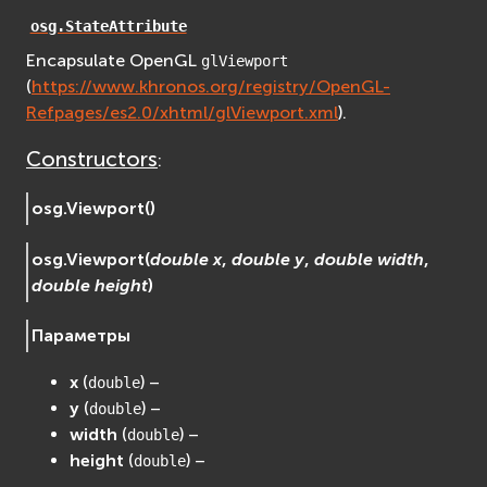
osgDB
osg.StateAttribute
osgGA
Encapsulate OpenGL
glViewport
osgParticle
(
https://www.khronos.org/registry/OpenGL-
osgShadow
Refpages/es2.0/xhtml/glViewport.xml
).
osgText
Constructors
:
osgUtil
osgViewer
osg.
Viewport
(
)
Фаиловая система (File System)
fs
osg.
Viewport
(
double
x
,
double
y
,
double
width
,
ios
double
height
)
Сеть (Network)
Параметры
EVremoted
x
(
) –
double
y
(
) –
double
width
(
) –
double
height
(
) –
double