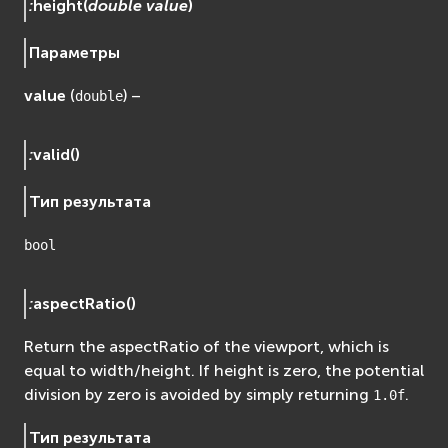
:
height
(
double
value
)
Параметры
value
(
) –
double
:
valid
(
)
Тип результата
bool
:
aspectRatio
(
)
Return the aspectRatio of the viewport, which is
equal to width/height. If height is zero, the potential
division by zero is avoided by simply returning
.
1.0f
Тип результата