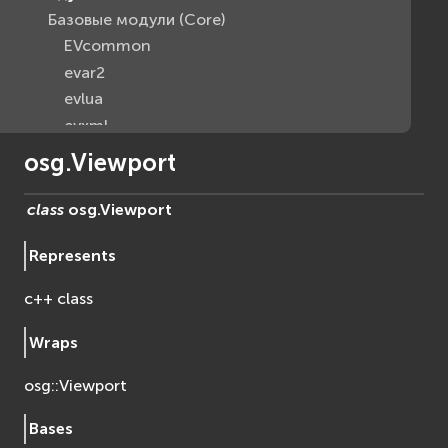
Базовые модули (Core)
EVcommon
evar2
evlua
evxml
Граф Сцены (Scene Graph)
osg.Viewport
EVosg
EVosgAV
class
osg.
Viewport
EVosgAnimation
Represents
EVosgGA
EVosgHMD
c++ class
EVosgShadow
EVosgText
Wraps
EVosgUtil
osg::Viewport
EVosgViewer
osg
Bases
osgAnimation