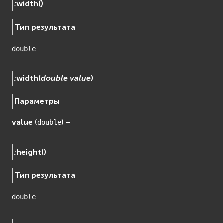
:
width
(
)
Тип результата
double
:
width
(
double
value
)
Параметры
value
(
) –
double
:
height
(
)
Тип результата
double