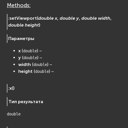
Methods:
:
setViewport
(
double
x
,
double
y
,
double
width
,
double
height
)
Параметры
x
(
) –
double
y
(
) –
double
width
(
) –
double
height
(
) –
double
:
x
(
)
Тип результата
double