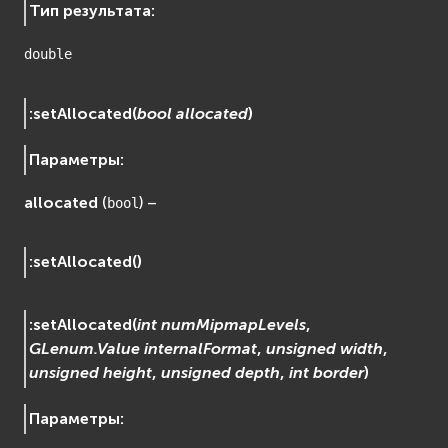
Тип результата
:
double
:
setAllocated
(
bool
allocated
)
Параметры
:
allocated
(
) –
bool
:
setAllocated
(
)
:
setAllocated
(
int
numMipmapLevels
,
GLenum.Value
internalFormat
,
unsigned
width
,
unsigned
height
,
unsigned
depth
,
int
border
)
Параметры
: