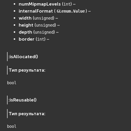
numMipmapLevels
(
) –
int
internalFormat
(
) –
GLenum.Value
width
(
) –
unsigned
height
(
) –
unsigned
depth
(
) –
unsigned
border
(
) –
int
:
isAllocated
(
)
Тип результата
:
bool
:
isReusable
(
)
Тип результата
:
bool