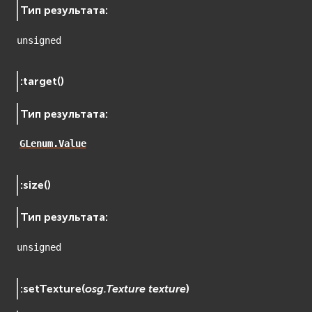
Сеть (Network)
Тип результата
:
EVremoted
unsigned
:
target
(
)
Тип результата
:
GLenum.Value
:
size
(
)
Тип результата
:
unsigned
:
setTexture
(
osg.Texture
texture
)