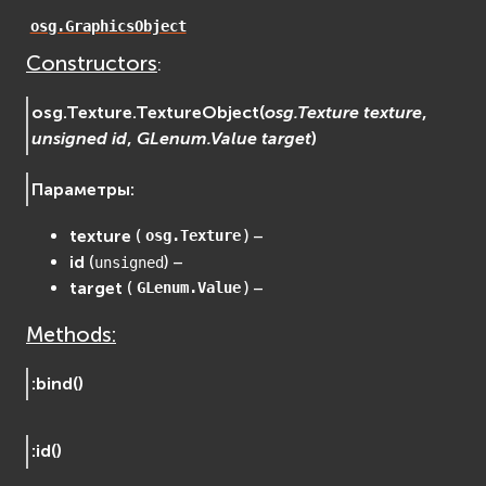
EVosgUtil
osg.GraphicsObject
EVosgViewer
Constructors
:
osg
osgAnimation
osg.Texture.
TextureObject
(
osg.Texture
texture
,
unsigned
id
,
GLenum.Value
target
)
osgDB
osgGA
Параметры
:
osgParticle
osgShadow
texture
(
) –
osg.Texture
osgText
id
(
) –
unsigned
osgUtil
target
(
) –
GLenum.Value
osgViewer
Methods:
Физика (Physics)
bullet
:
bind
(
)
Фаиловая система (File System)
fs
:
id
(
)
ios