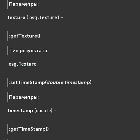
Параметры
:
texture
(
) –
osg.Texture
:
getTexture
(
)
Тип результата
:
osg.Texture
:
setTimeStamp
(
double
timestamp
)
Параметры
:
timestamp
(
) –
double
:
getTimeStamp
(
)