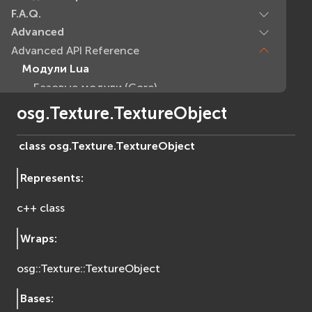
F.A.Q.
Advanced
Advanced API Reference
Модули Lua
Базовые модули (Core)
EVcommon
osg.Texture.TextureObject
evar2
evlua
class
osg.Texture.
TextureObject
evxml
Represents
:
Граф Сцены (Scene Graph)
EVosg
c++ class
EVosgAV
EVosgAnimation
Wraps
:
EVosgGA
osg::Texture::TextureObject
EVosgHMD
EVosgShadow
Bases
:
EVosgText