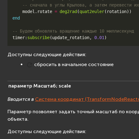
-- сначала в углы Крылова, а затем перевести их
model
.
rotate
=
deg2rad
(
quat2euler
(
rotation
))
end
-- Будем обновлять вращение каждые 10 миллисекунд
timer
:
subscribe
(
update_rotation
,
0.01
)
Доступны следующие действия:
сбросить в начальное состояние
параметр
Масштаб;
scale
Вводится в
Система координат (TransformNodeReacto
Параметр позволяет задать точный масштаб по коор
объекта.
Доступны следующие действия: