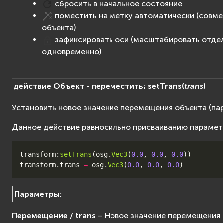
сбросить в начальное состояние
поместить на метку автоматически (совме
объекта)
зафиксировать оси (масштабировать отдел
одновременно)
действие
Объект
-
переместить;
setTrans
(
trans
)
Установить новое значение перемещения объекта (п
Данное действие равносильно присваиванию параме
transform
:
setTrans
(
osg
.
Vec3
(
0.0
,
0.0
,
0.0
))
transform
.
trans
=
osg
.
Vec3
(
0.0
,
0.0
,
0.0
)
Параметры
:
Перемещение / trans
– Новое значение перемещения