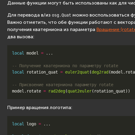
Данные функции могут быть использованы как для чис
Для перевода в/из
можно воспользоваться 
osg.Quat
Важно отметить, что обе функции работают с вектора
получения кватерниона из параметра
Вращение (rotat
два вызова:
local
model
=
...
-- Получение кватерниона по параметру rotate
local
rotation_quat
=
euler2quat
(
deg2rad
(
model
.
rota
-- Присвоение кватерниона параметру rotate
model
.
rotate
=
rad2deg
(
quat2euler
(
rotation_quat
))
Пример вращения логотипа:
local
logo
=
...