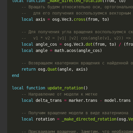
local
function
_make_directed_rotation
(
from
,
to
)
-- Вращать будем относительно оси, ортогонально
--   для его получения воспользуемся векторным 
local
axis
=
osg
.
Vec3
.
cross
(
from
,
to
)
-- Для получения угла вращения воспользуемся ск
--   v1 * v2 = |v1| |v2| cos(angle(v1, v2)) =>
local
angle_cos
=
osg
.
Vec3
.
dot
(
from
,
to
)
/
(
fro
local
angle
=
math.acos
(
angle_cos
)
-- Возвращаем кватернион вращения с найденной о
return
osg
.
Quat
(
angle
,
axis
)
end
local
function
update_rotation
()
-- Направление от модели к метке
local
delta_trans
=
marker
.
trans
-
model
.
trans
-- Получим вращение модели в виде кватерниона
local
rotation
=
_make_directed_rotation
(
osg
.
Ve
-- Присваиваем вращение. Заметим, что необходим