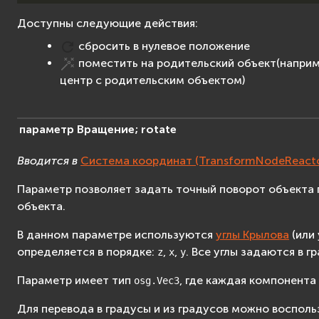
Доступны следующие действия:
сбросить в нулевое положение
поместить на родительский объект(наприм
центр с родительским объектом)
параметр
Вращение;
rotate
Вводится в
Система координат (TransformNodeReacto
Параметр позволяет задать точный поворот объекта 
объекта.
В данном параметре используются
углы Крылова
(или 
определяется в порядке:
,
,
. Все углы задаются в г
z
x
y
Параметр имеет тип
, где каждая компонента
osg.Vec3
Для перевода в градусы и из градусов можно воспол