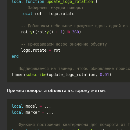
local
function
update_logo_rotation
()
-- Забираем текущий поворот
local
rot
=
logo
.
rotate
-- Добавляем небольшое вращение вдоль одной из 
rot
:
y
((
rot
:
y
()
+
1
)
%
360
)
-- Присваиваем новое значение объекту
logo
.
rotate
=
rot
end
-- Подписываемся на таймер, чтобы обновление происх
timer
:
subscribe
(
update_logo_rotation
,
0.01
)
Пример поворота объекта в сторону метки:
local
model
=
...
local
marker
=
...
-- Функция построения кватерниона для поворота от f