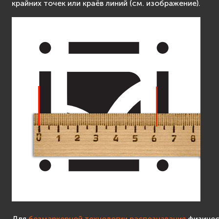
крайних точек или краёв линий (см. изображение).
Для
безмаркерной технологии распознавания
физичес