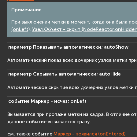
Примечание
При выключении метки в момент, когда она была пок
(onLeft)
,
Узел.Объект - скрыт (NodeReactor.onHidden
параметр
Показывать
автоматически;
autoShow
Автоматический показ всех дочерних узлов метки при
параметр
Скрывать
автоматически;
autoHide
Автоматическое скрытие всех дочерних узлов метки п
событие
Маркер
-
исчез;
onLeft
Вызывается при пропаже метки из кадра. В отличие о
данное событие вызывается сразу.
см. также событие
Маркер - появился (onEntered)
.