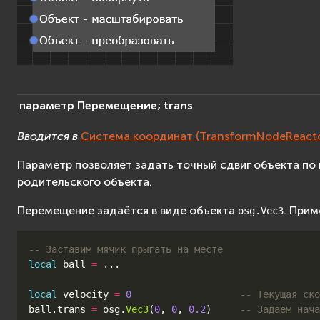
параметр
Перемещение;
trans
Вводится в
Система координат (TransformNodeReacto
Параметр позволяет задать точный сдвиг объекта по
родительского объекта.
Перемещение задаётся в виде объекта
. Прим
osg.Vec3
-- Заставим мячик прыгать на месте
local
ball
=
...
local
velocity
=
0
-- Текущая ско
ball
.
trans
=
osg
.
Vec3
(
0
,
0
,
0.2
)
-- Задаём нача