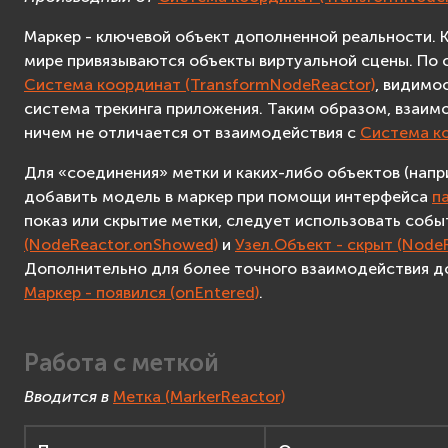
Поиск пересечений
Маркер - ключевой объект дополненной реальности. К
Система
мире привязываются объекты виртуальной сцены. По 
Система трекинга
Система координат (TransformNodeReactor)
, видимо
Счётчик
система трекинга приложения. Таким образом, взаим
Расстояние
ничем не отличается от взаимодействия с
Система ко
Аудио
Для «соединения» метки и каких-либо объектов (нап
Аудиоузел
добавить модель в маркер при помощи интерфейса
п
Таймер
показ или скрытие метки, следует использовать соб
Переключатель
(NodeReactor.onShowed)
и
Узел.Объект - скрыт (Node
Сценарий
Дополнительно для более точного взаимодействия 
Создание приложений
Маркер - появился (onEntered)
.
F.A.Q.
Advanced
Работа с меткой
Advanced API Reference
Вводится в
Метка (MarkerReactor)