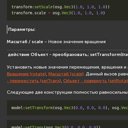
transform
:
setScale
(
osg
.
Vec3
(
1.0
,
1.0
,
1.0
))
transform
.
scale
=
osg
.
Vec3
(
1.0
,
1.0
,
1.0
)
Параметры
:
Масштаб / scale
– Новое значение вращения
действие
Объект
-
преобразовать;
setTransform
(
tr
Установить новые значения перемещения, вращения 
Вращение (rotate)
,
Масштаб (scale)
. Данный вызов ра
- переместить (setTrans)
,
Объект - повернуть (setRotat
Следующие две конструкции полностью равносильны
model
:
setTransform
(
osg
.
Vec3
(
0.0
,
0.0
,
0.0
),
osg
.
Vec
model
:
setTrans
(
osg
.
Vec3
(
0.0
,
0.0
,
0.0
))