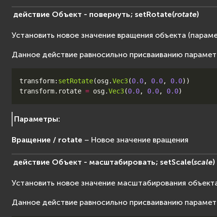
действие
Объект
-
повернуть;
setRotate
(
rotate
)
Установить новое значение вращения объекта (парам
Данное действие равносильно присваиванию параме
transform
:
setRotate
(
osg
.
Vec3
(
0.0
,
0.0
,
0.0
))
transform
.
rotate
=
osg
.
Vec3
(
0.0
,
0.0
,
0.0
)
Параметры
:
Вращение / rotate
– Новое значение вращения
действие
Объект
-
масштабировать;
setScale
(
scale
)
Установить новое значение масштабирования объект
Данное действие равносильно присваиванию параме