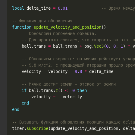
local
delta_time
=
0.01
-- Время между
-- Функция для обновления
function
update_velocity_and_position
()
-- Обновляем положение объекта.
-- Для простоты считаем, что скорость за этот п
ball
.
trans
=
ball
.
trans
+
osg
.
Vec3
(
0
,
0
,
1
)
*
v
-- Обновляем скорость: на мячик действует уско
-- 9.8 м/с^2, с предыдущей итерации прошло врем
velocity
=
velocity
-
9.8
*
delta_time
-- Мячик достиг земли - отскок от земли
if
ball
.
trans
:
z
()
<=
0
then
velocity
=
-
velocity
end
end
-- Вызывать функцию обновления позиции каждые delta
timer
:
subscribe
(
update_velocity_and_position
,
delta