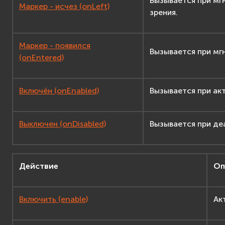
Вызывается при мг
Маркер - исчез (onLeft)
зрения.
Маркер - появился
Вызывается при мг
(onEntered)
Включён (onEnabled)
Вызывается при ак
Выключен (onDisabled)
Вызывается при де
Действие
Оп
Включить (enable)
Ак