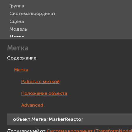
Группа
Система координат
Сцена
Модель
Метка
Текст 3D
Метка
Проекция на экран
Содержание
Прямоугольник
Текст
Метка
Изображение
Работа с меткой
Видео
Захват видео
Положение объекта
Viewer
Advanced
Манипулятор камеры
Интерактивное устройство
объект
Метка;
MarkerReactor
Мышь
VR контроллер
Производный от
Система координат (TransformNodeR