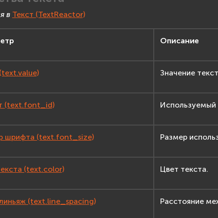
я в
Текст (TextReactor)
етр
Описание
(text.value)
Значение текст
(text.font_id)
Используемый
 шрифта (text.font_size)
Размер исполь
екста (text.color)
Цвет текста.
иньяж (text.line_spacing)
Расстояние ме