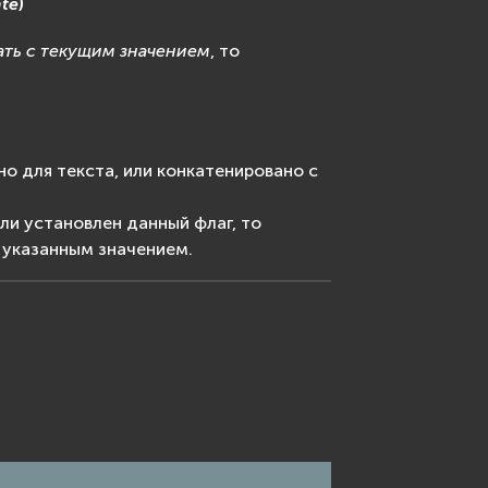
te
)
ать с текущим значением
, то
о для текста, или конкатенировано с
ли установлен данный флаг, то
 указанным значением.