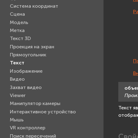
Система координат
Р
Сцена
Модель
Метка
Текст 3D
Проекция на экран
Прямоугольник
П
Текст
Изображение
В
Видео
Захват видео
объе
Viewer
Прои
Манипулятор камеры
Текст я
Интерактивное устройство
отображ
Мышь
VR контроллер
Свой
Поиск пересечений