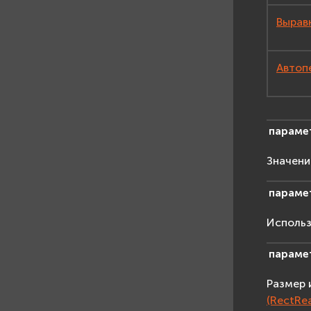
Выравн
Автопе
параме
Значени
параме
Использ
параме
Размер 
(RectRea