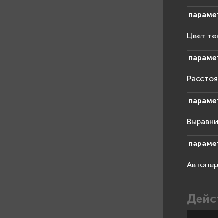
параме
Цвет те
параме
Расстоя
параме
Выравни
параме
Автопер
Дейс