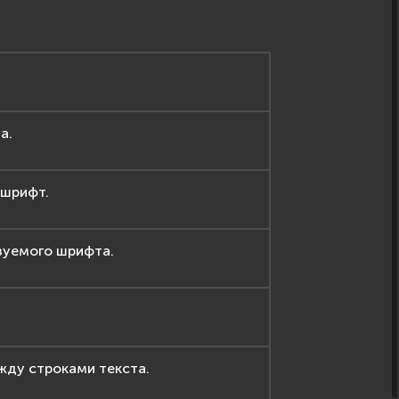
а.
 шрифт.
зуемого шрифта.
жду строками текста.