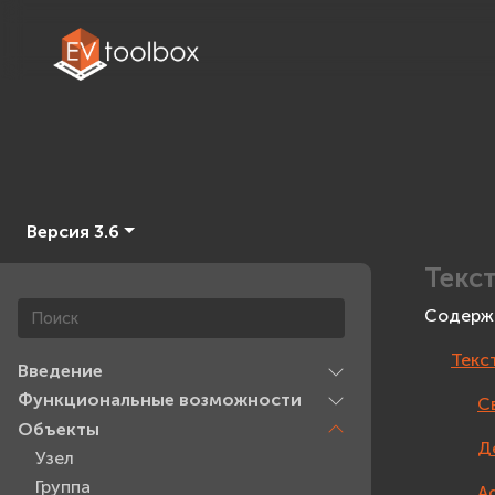
Версия 3.6
Текс
Содерж
Текс
Введение
Функциональные возможности
С
Объекты
Д
Узел
Группа
A