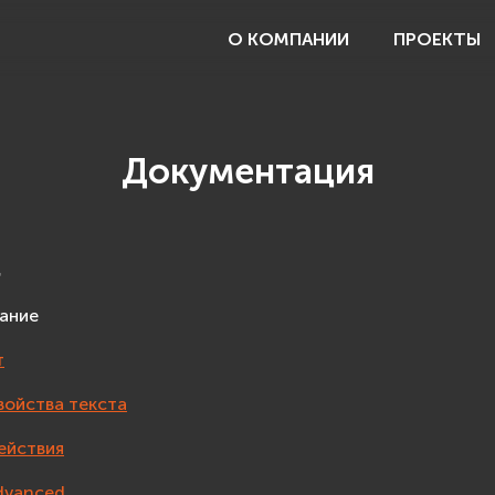
О КОМПАНИИ
ПРОЕКТЫ
Документация
т
ание
т
войства текста
ействия
dvanced