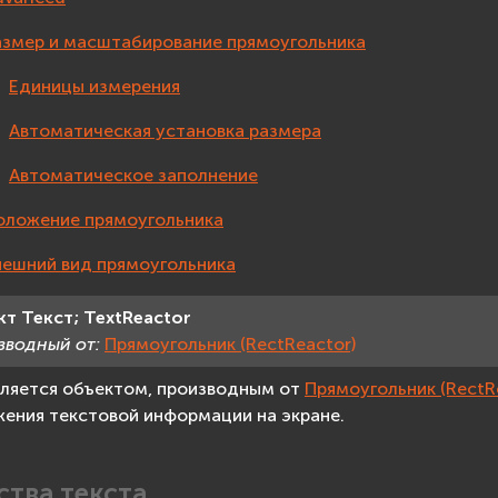
азмер и масштабирование прямоугольника
Единицы измерения
Автоматическая установка размера
Автоматическое заполнение
оложение прямоугольника
нешний вид прямоугольника
кт
Текст;
TextReactor
зводный от:
Прямоугольник (RectReactor)
вляется объектом, производным от
Прямоугольник (RectR
ения текстовой информации на экране.
ства текста