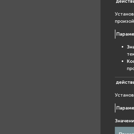
действ
Установ
произо
Парам
Зн
те
Ко
пр
действ
Установ
Парам
Значени