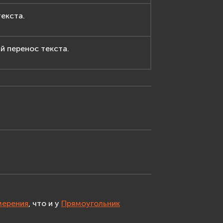
екста.
й перенос текста.
мерения
, что и у
Прямоугольник