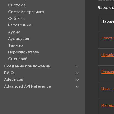
Система
Вводитс
Система трекинга
Счётчик
Парам
Расстояние
Аудио
Текст 
Аудиоузел
Таймер
Переключатель
Шрифт 
Сценарий
Создание приложений
Размер
F.A.Q.
Advanced
Advanced API Reference
Цвет т
Интерл