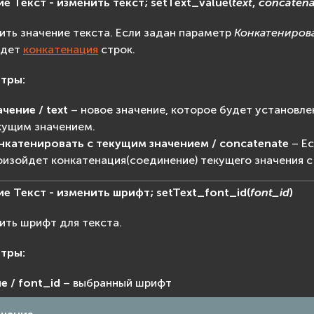
ие
Текст
-
изменить
текст;
setText_value
(
text
,
concatena
ить значение текста. Если задан параметр
Конкатениров
йдет
конкатенация
строк.
етры
:
ачение / text
– новое значение, которое будет установлен
кущим значением.
нкатенировать с текущим значением / concatenate
– Ес
оизойдет конкатенация(соединение) текущего значения с
ие
Текст
-
изменить
шрифт;
setText_font_id
(
font_id
)
ить шрифт для текста.
етры
:
е / font_id
– выбранный шрифт