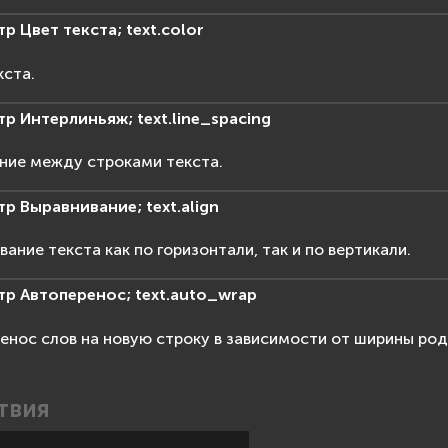
тр
Цвет
текста;
text.color
кста.
тр
Интерлиньяж;
text.line_spacing
ние между строками текста.
тр
Выравнивание;
text.align
вание текста как по горизонтали, так и по вертикали.
тр
Автоперенос;
text.auto_wrap
енос слов на новую строку в зависимости от ширины род
твия