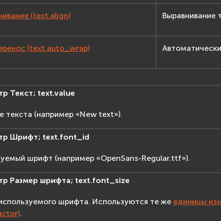
ивание (text.align)
Выравнивание т
ренос (text.auto_wrap)
Автоматически
тр
Текст;
text.value
е текста (например «New text»).
тр
Шрифт;
text.font_id
уемый шрифт (например «OpenSans-Regular.ttf»).
тр
Размер
шрифта;
text.font_size
используемого шрифта. Используются те же
единицы из
ctor)
.