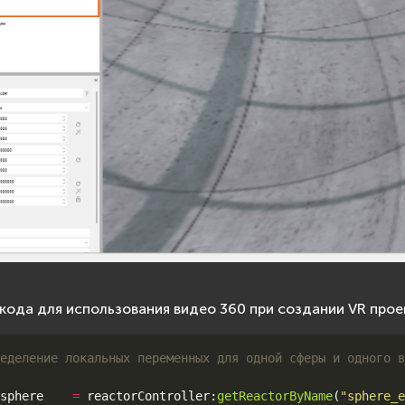
кода для использования видео 360 при создании VR прое
еделение локальных переменных для одной сферы и одного в
sphere
=
reactorController
:
getReactorByName
(
"sphere_e