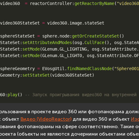
video360
=
reactorController
:
getReactorByName
(
"video360
video360StateSet
=
video360
.
image
.
stateSet
sphereStateSet
=
sphere
.
node
:
getOrCreateStateSet
()
StateSet
:
setAttributeAndModes
(
osg
.
CullFace
(),
osg
.
StateA
StateSet
:
setMode
(
GLenum
.
GL_LIGHTING
,
osg
.
StateAttribute
.
StateSet
:
setMode
(
GLenum
.
GL_LIGHT0
,
osg
.
StateAttribute
.
OF
sphereGeometry
=
EVosgUtil
.
findNamedClassNode
(
"Sphere001
Geometry
:
setStateSet
(
video360StateSet
)
60
:
play
()
-- Запуск проигрывания видео360 на внутренней 
ользования в проекте видео 360 или фотопанорама долж
: объект
Видео (VideoReactor)
для видео 360 и объект
Из
ования фотопанорамы на сфере соответственно. Такие 
роекта (объекты не являются дочерними объектами объ