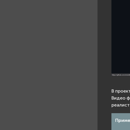
В проек
Видео ф
реалист
Приме