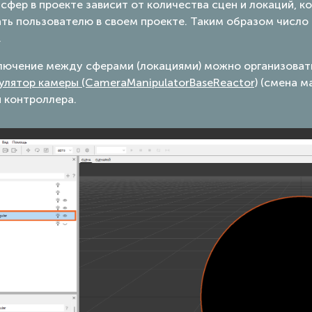
сфер в проекте зависит от количества сцен и локаций, 
ать пользователю в своем проекте. Таким образом число
.
лючение между сферами (локациями) можно организоват
улятор камеры (CameraManipulatorBaseReactor)
(смена ма
 контроллера.