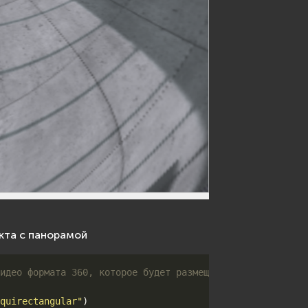
кта с панорамой
идео формата 360, которое будет размещено на внутренней 
quirectangular"
)