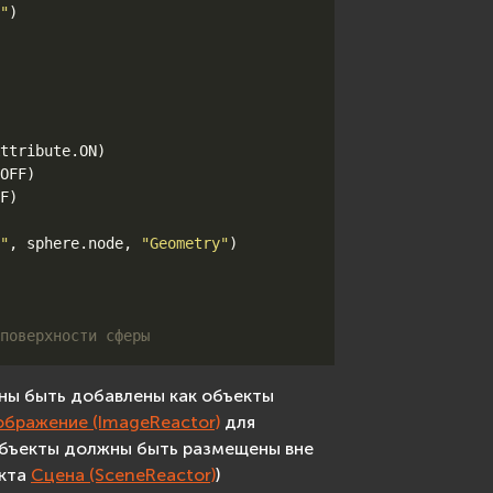
"
)
ttribute
.
ON
)
OFF
)
F
)
"
,
sphere
.
node
,
"Geometry"
)
поверхности сферы
ны быть добавлены как объекты
ображение (ImageReactor)
для
объекты должны быть размещены вне
екта
Сцена (SceneReactor)
)