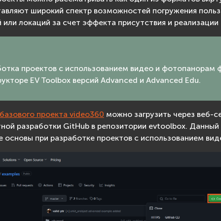
авляют широкий спектр возможностей погружения польз
 или локаций за счет эффекта присутствия и реализации
о
ботка проектов с использованием видео и фотопанорам 
укторе EV Toolbox версий Advanced и Advanced Edu.
базового проекта video360
можно загрузить через веб-се
ной разработки GitHub в репозитории evtoolbox. Данный
е основы при разработке проектов с использованием ви