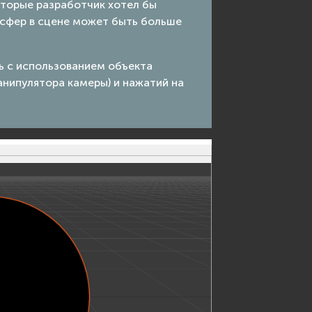
которые разработчик хотел бы
 сфер в сцене может быть больше
ь с использованием объекта
нипулятора камеры) и нажатий на