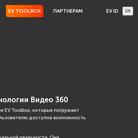
EV TOOLBOX
ПАРТНЕРАМ
EV ID
EN
нологии Видео 360
е EV Toolbox, которые погружает
пользователю доступна возможность
уальной реальности. Они