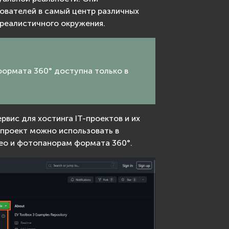
ователей в самый центр различных
 реалистичного окружения.
формата 360° доступна только в
рвис для хостинга IT-проектов и их
 проект можно использовать в
део и фотопанорам формата 360°.