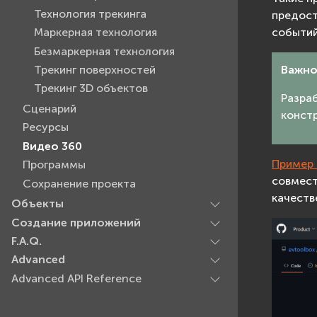
Технология трекинга
предост
событий
Маркерная технология
Безмаркерная технология
Трекинг поверхностей
Важн
Трекинг 3D объектов
Разра
Сценарий
констр
Ресурсы
Видео 360
Пример 
Программы
совмест
Сохранение проекта
качеств
Объекты
Создание приложений
F.A.Q.
Advanced
Advanced API Reference