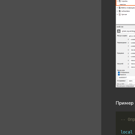
Пример 
-- Опр
local