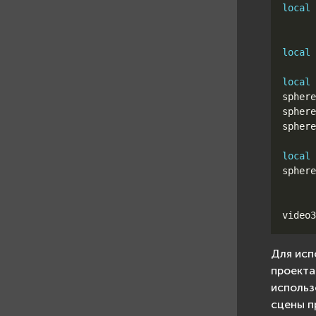
local
local
local
sphere
sphere
sphere
local
sphere
video3
Для исп
проекта
использ
сцены п