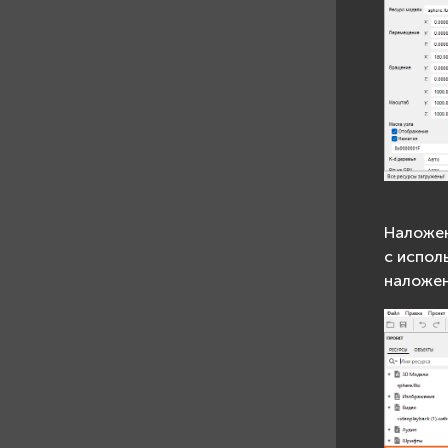
Наложен
с испол
наложен