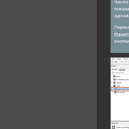
Число 
показ
одной
Перек
Манип
кнопки