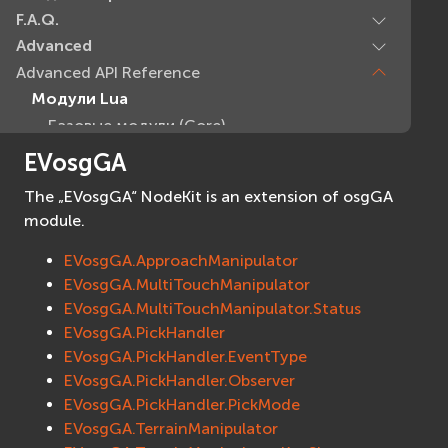
F.A.Q.
Advanced
Advanced API Reference
Модули Lua
Базовые модули (Core)
EVcommon
EVosgGA
evar2
The „EVosgGA“ NodeKit is an extension of osgGA
evlua
module.
evxml
Граф Сцены (Scene Graph)
EVosgGA.ApproachManipulator
EVosgGA.MultiTouchManipulator
EVosg
EVosgGA.MultiTouchManipulator.Status
EVosgAV
EVosgGA.PickHandler
EVosgAnimation
EVosgGA.PickHandler.EventType
EVosgGA
EVosgGA.PickHandler.Observer
EVosgHMD
EVosgGA.PickHandler.PickMode
EVosgShadow
EVosgGA.TerrainManipulator
EVosgText