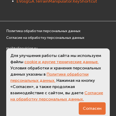
EVosgGA.TerrainManipulator.KeyShortcut
EVosgUtil
EVosgViewer
osg
osgAnimation
Политика обработки персональных данных
osgDB
Согласие на обработку персональных данных
osgGA
osgParticle
mail@eligovision.ru
osgShadow
+7 (495) 740 08 16
Для улучшения работы сайта мы используем
osgText
© ООО "ЭлигоВижн", 2005-2026
файлы
cookie и другие технические данные.
osgUtil
Условия обработки и хранения персональных
osgViewer
данных указаны в
Политике обработки
персональных данных.
Нажимая на кнопку
Физика (Physics)
«Согласен», а также продолжая
bullet
взаимодействие с сайтом, вы даете
Согласие
Фаиловая система (File System)
на обработку персональных данных.
fs
3.6 (
актуальная версия - 3.7
)
Согласен
ios