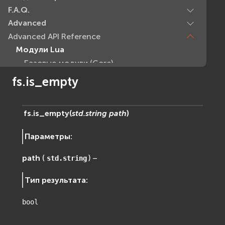
F.A.Q.
Advanced
Advanced API Reference
Модули Lua
Базовые модули (Core)
EVcommon
fs.is_empty
evar2
evlua
fs.
is_empty
(
std.string
path
)
evxml
Граф Сцены (Scene Graph)
Параметры
:
EVosg
EVosgAV
path
(
) –
std.string
EVosgAnimation
Тип результата
:
EVosgGA
EVosgHMD
bool
EVosgShadow
EVosgText