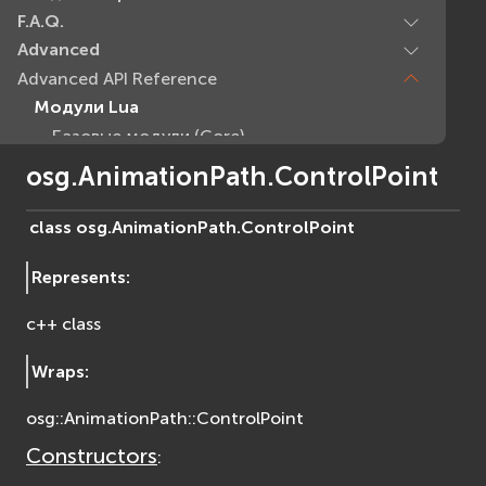
F.A.Q.
Advanced
Advanced API Reference
Модули Lua
Базовые модули (Core)
EVcommon
osg.AnimationPath.ControlPoint
evar2
evlua
class
osg.AnimationPath.
ControlPoint
evxml
Represents
:
Граф Сцены (Scene Graph)
EVosg
c++ class
EVosgAV
EVosgAnimation
Wraps
:
EVosgGA
osg::AnimationPath::ControlPoint
EVosgHMD
EVosgShadow
Constructors
:
EVosgText