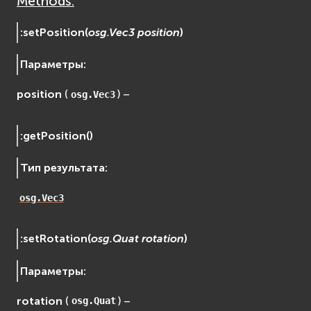
Methods:
Сеть (Network)
EVremoted
:
setPosition
(
osg.Vec3
position
)
Параметры
:
position
(
) –
osg.Vec3
:
getPosition
(
)
Тип результата
:
osg.Vec3
:
setRotation
(
osg.Quat
rotation
)
Параметры
:
rotation
(
) –
osg.Quat