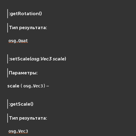
:
getRotation
(
)
Тип результата
:
osg.Quat
:
setScale
(
osg.Vec3
scale
)
Параметры
:
scale
(
) –
osg.Vec3
:
getScale
(
)
Тип результата
:
osg.Vec3