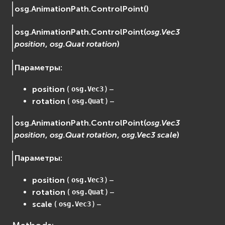
osg.AnimationPath.
ControlPoint
(
)
EVosgUtil
EVosgViewer
osg.AnimationPath.
ControlPoint
(
osg.Vec3
osg
position
,
osg.Quat
rotation
)
osgAnimation
osgDB
Параметры
:
osgGA
position
(
) –
osg.Vec3
osgParticle
rotation
(
) –
osg.Quat
osgShadow
osgText
osg.AnimationPath.
ControlPoint
(
osg.Vec3
osgUtil
position
,
osg.Quat
rotation
,
osg.Vec3
scale
)
osgViewer
Физика (Physics)
Параметры
:
bullet
position
(
) –
osg.Vec3
Фаиловая система (File System)
rotation
(
) –
osg.Quat
fs
scale
(
) –
osg.Vec3
ios