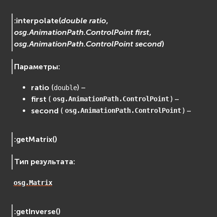
:
interpolate
(
double
ratio
,
osg.AnimationPath.ControlPoint
first
,
osg.AnimationPath.ControlPoint
second
)
Параметры
:
ratio
(
) –
double
first
(
) –
osg.AnimationPath.ControlPoint
second
(
) –
osg.AnimationPath.ControlPoint
:
getMatrix
(
)
Тип результата
:
osg.Matrix
:
getInverse
(
)