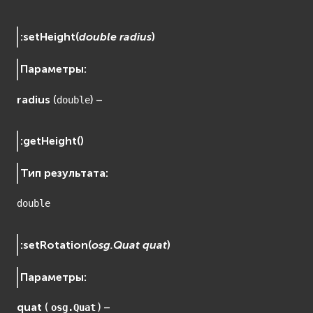
:
setHeight
(
double
radius
)
Параметры
:
radius
(
) –
double
:
getHeight
(
)
Тип результата
:
double
:
setRotation
(
osg.Quat
quat
)
Параметры
:
quat
(
) –
osg.Quat