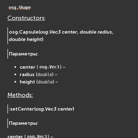
EVosgUtil
osg.Shape
EVosgViewer
Constructors
:
osg
osgAnimation
osg.
Capsule
(
osg.Vec3
center
,
double
radius
,
double
height
)
osgDB
osgGA
Параметры
:
osgParticle
osgShadow
center
(
) –
osg.Vec3
osgText
radius
(
) –
double
osgUtil
height
(
) –
double
osgViewer
Methods:
Физика (Physics)
bullet
:
setCenter
(
osg.Vec3
center
)
Фаиловая система (File System)
fs
Параметры
:
ios
center
(
) –
osg.Vec3