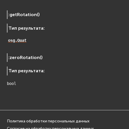
:
getRotation
(
)
Тип результата
:
osg.Quat
:
zeroRotation
(
)
Тип результата
:
bool
Политика обработки персональных данных
Согласие на обработку персональных данных