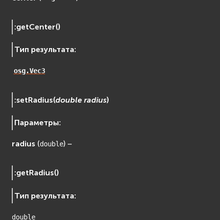
Сеть (Network)
EVremoted
:
getCenter
(
)
Тип результата
:
osg.Vec3
:
setRadius
(
double
radius
)
Параметры
:
radius
(
) –
double
:
getRadius
(
)
Тип результата
:
double