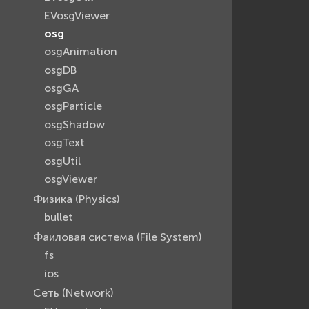
EVosgViewer
osg
osgAnimation
osgDB
osgGA
osgParticle
osgShadow
osgText
osgUtil
osgViewer
Физика (Physics)
bullet
Фаиловая система (File System)
fs
ios
Сеть (Network)