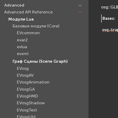
Advanced
osg::GLB
Advanced API Reference
Bases
:
Модули Lua
Базовые модули (Core)
osg.Gra
EVcommon
evar2
evlua
evxml
Граф Сцены (Scene Graph)
EVosg
EVosgAV
EVosgAnimation
EVosgGA
EVosgHMD
EVosgShadow
EVosgText
EVosgUtil