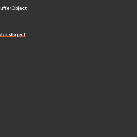
ufferObject
phicsObject