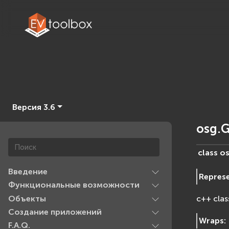
Версия 3.6
osg.G
class
os
Введение
Repres
Функциональные возможности
Объекты
c++ clas
Создание приложений
Wraps
:
F.A.Q.