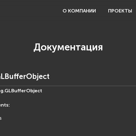
О КОМПАНИИ
ПРОЕКТЫ
Документация
LBufferObject
g.
GLBufferObject
ents
:
s