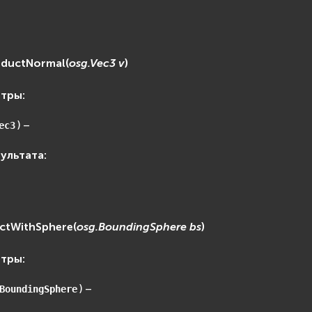
oductNormal
(
osg.Vec3
v
)
етры
:
) –
ec3
зультата
:
ectWithSphere
(
osg.BoundingSphere
bs
)
етры
:
) –
BoundingSphere