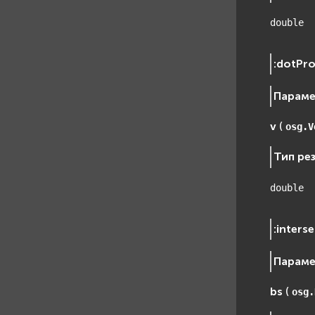
double
:
dotPr
Парам
v
(
osg.V
Тип ре
double
:
inters
Парам
bs
(
osg.