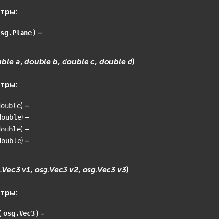
етры
:
) –
osg.Plane
uble
a
,
double
b
,
double
c
,
double
d
)
етры
:
) –
double
) –
double
) –
double
) –
double
.Vec3
v1
,
osg.Vec3
v2
,
osg.Vec3
v3
)
етры
:
(
) –
osg.Vec3