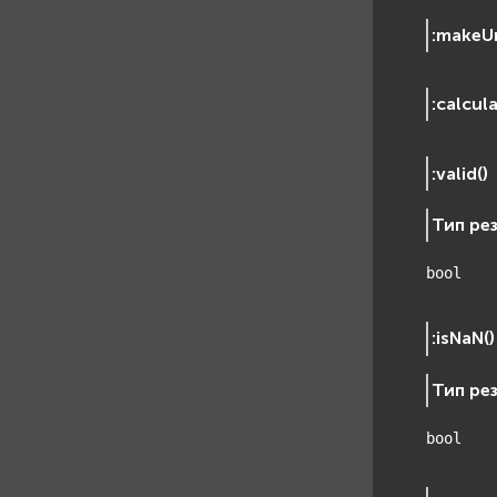
:
makeU
:
calcul
:
valid
(
)
Тип ре
bool
:
isNaN
(
)
Тип ре
bool