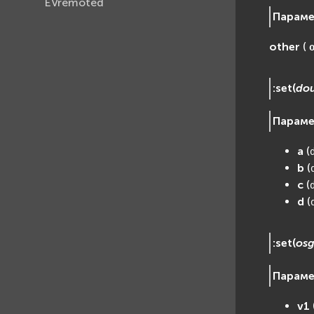
EVremoted
Парам
other
(
:
set
(
do
Парам
a
(
b
(
c
(
d
(
:
set
(
osg
Парам
v1