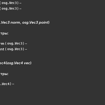
(
) –
osg.Vec3
(
) –
osg.Vec3
.Vec3
norm
,
osg.Vec3
point
)
етры
:
rm
(
) –
osg.Vec3
int
(
) –
osg.Vec3
ec4
(
osg.Vec4
vec
)
етры
:
) –
.Vec4