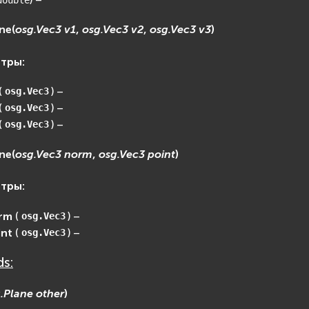
double
ne
(
osg.Vec3
v1
,
osg.Vec3
v2
,
osg.Vec3
v3
)
етры
:
(
) –
osg.Vec3
(
) –
osg.Vec3
(
) –
osg.Vec3
ne
(
osg.Vec3
norm
,
osg.Vec3
point
)
етры
:
rm
(
) –
osg.Vec3
int
(
) –
osg.Vec3
s:
.Plane
other
)