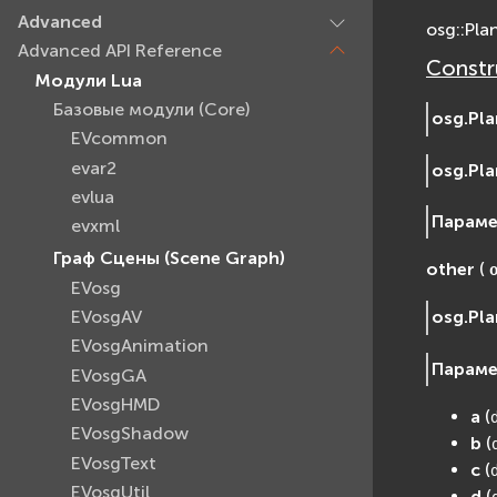
Advanced
osg::Pla
Advanced API Reference
Constr
Модули Lua
Базовые модули (Core)
osg.
Pla
EVcommon
evar2
osg.
Pla
evlua
Парам
evxml
Граф Сцены (Scene Graph)
other
(
EVosg
EVosgAV
osg.
Pla
EVosgAnimation
Парам
EVosgGA
EVosgHMD
a
(
EVosgShadow
b
(
EVosgText
c
(
EVosgUtil
d
(