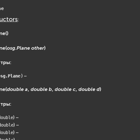
ne
uctors
:
ne
(
)
ne
(
osg.Plane
other
)
етры
:
) –
osg.Plane
ne
(
double
a
,
double
b
,
double
c
,
double
d
)
етры
:
) –
double
) –
double
) –
double
) –