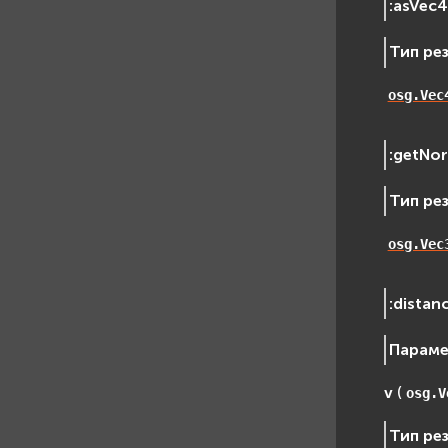
:
asVec
Тип ре
osg.Vec
:
getNo
Тип ре
osg.Vec
:
distan
Парам
v
(
osg.V
Тип ре