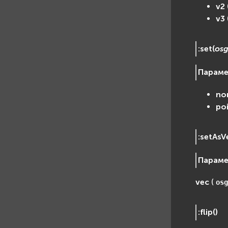
v2
v3
:
set
(
osg
Парам
no
po
:
setAsV
Парам
vec
(
osg
:
flip
(
)