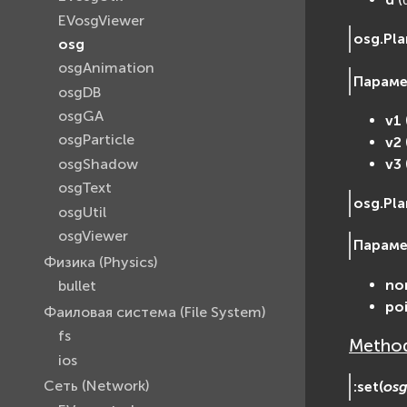
EVosgViewer
osg.
Pla
osg
osgAnimation
Парам
osgDB
osgGA
v1
osgParticle
v2
v3
osgShadow
osgText
osg.
Pla
osgUtil
osgViewer
Парам
Физика (Physics)
no
bullet
po
Фаиловая система (File System)
fs
Method
ios
Сеть (Network)
:
set
(
osg