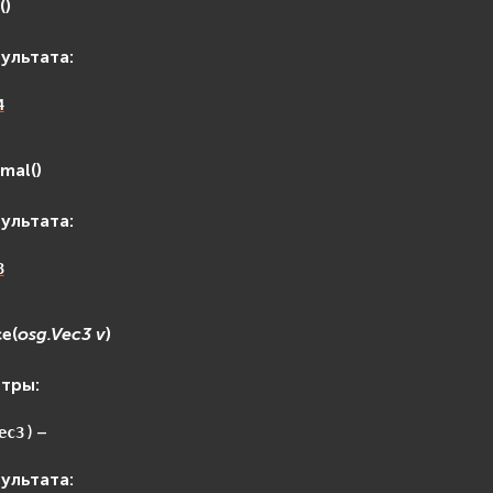
4
(
)
зультата
:
4
rmal
(
)
зультата
:
3
ce
(
osg.Vec3
v
)
етры
:
) –
ec3
зультата
: