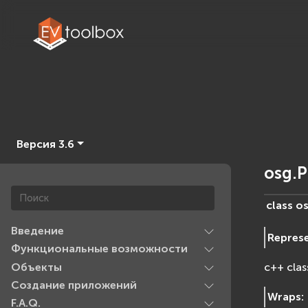
Версия 3.6
osg.P
class
os
Введение
Repres
Функциональные возможности
Объекты
c++ clas
Создание приложений
Wraps
:
F.A.Q.