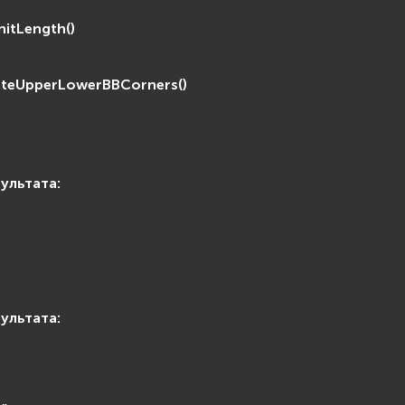
nitLength
(
)
ateUpperLowerBBCorners
(
)
зультата
:
зультата
: