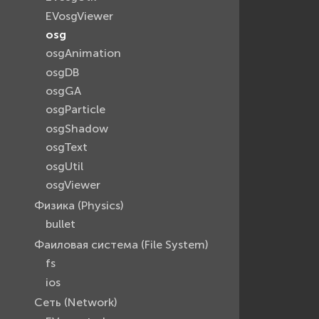
EVosgViewer
osg
osgAnimation
osgDB
osgGA
osgParticle
osgShadow
osgText
osgUtil
osgViewer
Физика (Physics)
bullet
Фаиловая система (File System)
fs
ios
Сеть (Network)