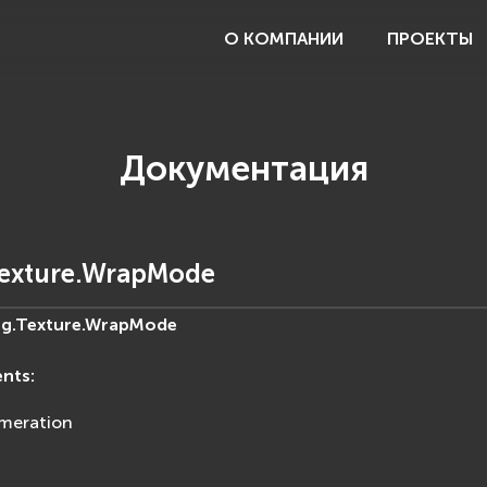
О КОМПАНИИ
ПРОЕКТЫ
Документация
Texture.WrapMode
g.Texture.
WrapMode
ents
:
meration