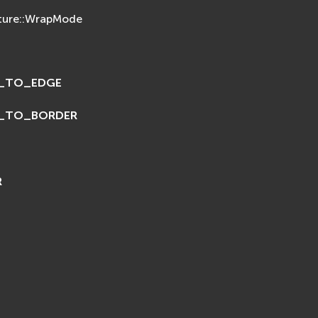
xture::WrapMode
_TO_EDGE
_TO_BORDER
T
R