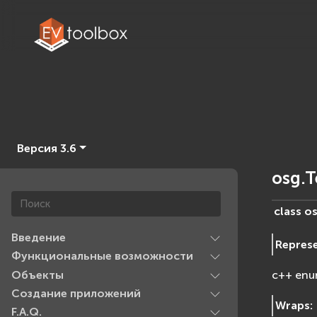
Версия 3.6
osg.
class
os
Введение
Repres
Функциональные возможности
Объекты
c++ enu
Создание приложений
Wraps
:
F.A.Q.