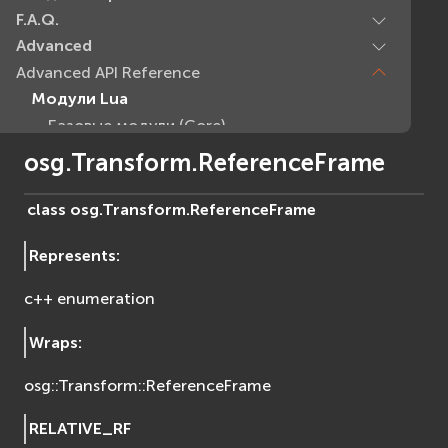
F.A.Q.
Advanced
Advanced API Reference
Модули Lua
Базовые модули (Core)
EVcommon
osg.Transform.ReferenceFrame
evar2
evlua
class
osg.Transform.
ReferenceFrame
evxml
Represents
:
Граф Сцены (Scene Graph)
EVosg
c++ enumeration
EVosgAV
EVosgAnimation
Wraps
:
EVosgGA
osg::Transform::ReferenceFrame
EVosgHMD
EVosgShadow
RELATIVE_RF
EVosgText