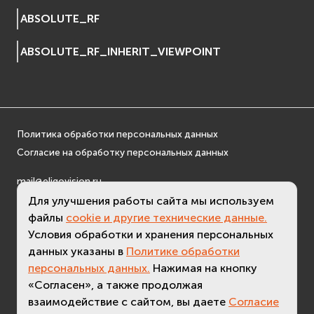
EVosgUtil
ABSOLUTE_RF
EVosgViewer
ABSOLUTE_RF_INHERIT_VIEWPOINT
osg
osgAnimation
osgDB
osgGA
osgParticle
Политика обработки персональных данных
osgShadow
Согласие на обработку персональных данных
osgText
osgUtil
mail@eligovision.ru
+7 (495) 740 08 16
osgViewer
Для улучшения работы сайта мы используем
© ООО "ЭлигоВижн", 2005-2026
файлы
cookie и другие технические данные.
Физика (Physics)
Условия обработки и хранения персональных
bullet
данных указаны в
Политике обработки
Фаиловая система (File System)
персональных данных.
Нажимая на кнопку
fs
«Согласен», а также продолжая
ios
взаимодействие с сайтом, вы даете
Согласие