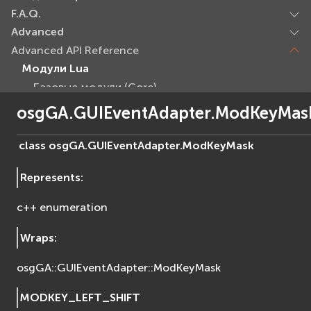
F.A.Q.
Advanced
Advanced API Reference
Модули Lua
Базовые модули (Core)
EVcommon
osgGA.GUIEventAdapter.ModKeyMas
evar2
evlua
class
osgGA.GUIEventAdapter.
ModKeyMask
evxml
Represents
:
Граф Сцены (Scene Graph)
EVosg
c++ enumeration
EVosgAV
EVosgAnimation
Wraps
:
EVosgGA
osgGA::GUIEventAdapter::ModKeyMask
EVosgHMD
EVosgShadow
MODKEY_LEFT_SHIFT
EVosgText