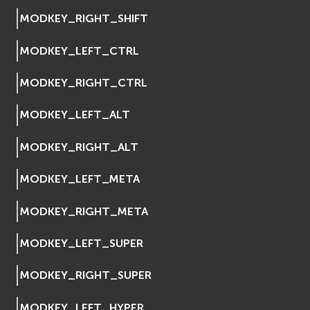
EVosgUtil
MODKEY_RIGHT_SHIFT
EVosgViewer
MODKEY_LEFT_CTRL
osg
osgAnimation
MODKEY_RIGHT_CTRL
osgDB
osgGA
MODKEY_LEFT_ALT
osgParticle
osgShadow
MODKEY_RIGHT_ALT
osgText
MODKEY_LEFT_META
osgUtil
osgViewer
MODKEY_RIGHT_META
Физика (Physics)
bullet
MODKEY_LEFT_SUPER
Фаиловая система (File System)
fs
MODKEY_RIGHT_SUPER
ios
MODKEY_LEFT_HYPER