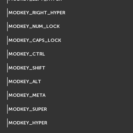
Сеть (Network)
EVremoted
MODKEY_RIGHT_HYPER
MODKEY_NUM_LOCK
MODKEY_CAPS_LOCK
MODKEY_CTRL
MODKEY_SHIFT
MODKEY_ALT
MODKEY_META
MODKEY_SUPER
MODKEY_HYPER