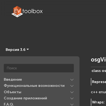
Версия 3.6
osgV
class
os
Введение
Repres
Функциональные возможности
Объекты
c++ enu
Создание приложений
Wraps
:
F.A.Q.