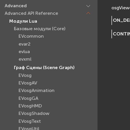
Advanced
osgView
Advanced API Reference
ON_DE
Модули Lua
Базовые модули (Core)
CONTI
EVcommon
evar2
evlua
evxml
Граф Сцены (Scene Graph)
EVosg
EVosgAV
EVosgAnimation
EVosgGA
EVosgHMD
EVosgShadow
EVosgText
EVosgUtil