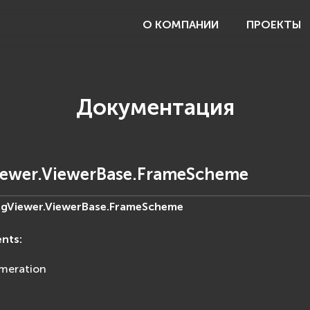
О КОМПАНИИ
ПРОЕКТЫ
Документация
iewer.ViewerBase.FrameScheme
gViewer.ViewerBase.
FrameScheme
ents
:
meration