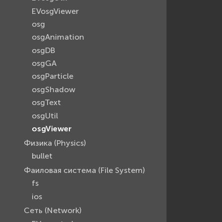
EVosgViewer
osg
osgAnimation
osgDB
osgGA
osgParticle
osgShadow
osgText
osgUtil
osgViewer
Физика (Physics)
bullet
Фаиловая система (File System)
fs
ios
Сеть (Network)