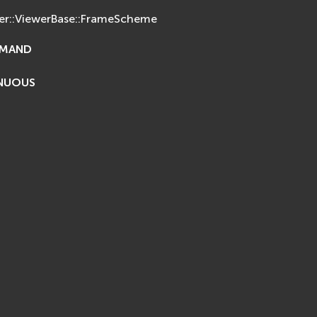
er::ViewerBase::FrameScheme
MAND
NUOUS