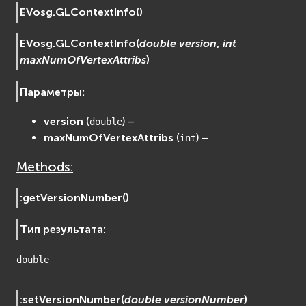
EVosg.
GLContextInfo
(
)
EVosgUtil
EVosgViewer
EVosg.
GLContextInfo
(
double
version
,
int
osg
maxNumOfVertexAttribs
)
osgAnimation
osgDB
Параметры
:
osgGA
version
(
) –
double
osgParticle
maxNumOfVertexAttribs
(
) –
int
osgShadow
osgText
Methods:
osgUtil
osgViewer
:
getVersionNumber
(
)
Физика (Physics)
Тип результата
:
bullet
Фаиловая система (File System)
double
fs
ios
:
setVersionNumber
(
double
versionNumber
)