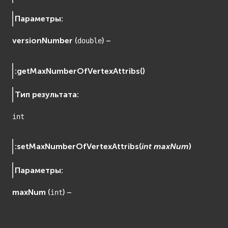
Сеть (Network)
EVremoted
Параметры
:
versionNumber
(
) –
double
:
getMaxNumberOfVertexAttribs
(
)
Тип результата
:
int
:
setMaxNumberOfVertexAttribs
(
int
maxNum
)
Параметры
:
maxNum
(
) –
int