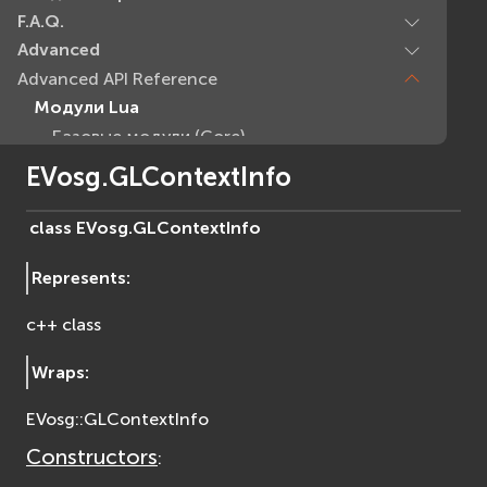
F.A.Q.
Advanced
Advanced API Reference
Модули Lua
Базовые модули (Core)
EVcommon
EVosg.GLContextInfo
evar2
evlua
class
EVosg.
GLContextInfo
evxml
Represents
:
Граф Сцены (Scene Graph)
EVosg
c++ class
EVosgAV
EVosgAnimation
Wraps
:
EVosgGA
EVosg::GLContextInfo
EVosgHMD
EVosgShadow
Constructors
:
EVosgText