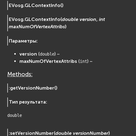
EVosg.
GLContextInfo
(
)
EVosgViewer
osg
EVosg.
GLContextInfo
(
double
version
,
int
osgAnimation
maxNumOfVertexAttribs
)
osgDB
osgGA
Параметры
:
osgParticle
version
(
) –
double
osgShadow
maxNumOfVertexAttribs
(
) –
int
osgText
osgUtil
Methods:
osgViewer
Физика (Physics)
:
getVersionNumber
(
)
bullet
Тип результата
:
Фаиловая система (File System)
fs
double
ios
Сеть (Network)
:
setVersionNumber
(
double
versionNumber
)