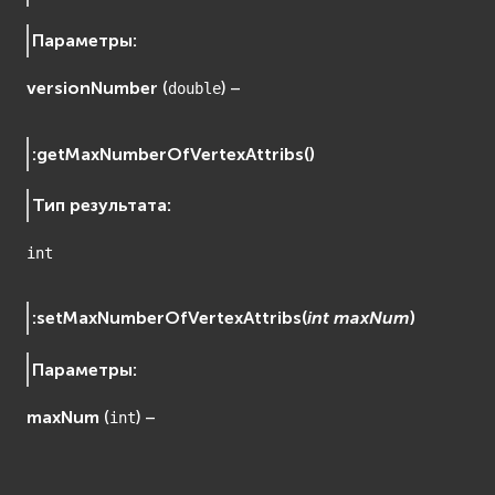
EVremoted
Параметры
:
versionNumber
(
) –
double
:
getMaxNumberOfVertexAttribs
(
)
Тип результата
:
int
:
setMaxNumberOfVertexAttribs
(
int
maxNum
)
Параметры
:
maxNum
(
) –
int