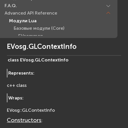
F.A.Q.
Advanced API Reference
Модули Lua
Базовые модули (Core)
EVcommon
evar2
EVosg.GLContextInfo
evlua
evxml
class
EVosg.
GLContextInfo
Граф Сцены (Scene Graph)
Represents
:
EVosg
EVosgAV
c++ class
EVosgAnimation
EVosgGA
Wraps
:
EVosgHMD
EVosg::GLContextInfo
EVosgShadow
EVosgText
Constructors
:
EVosgUtil