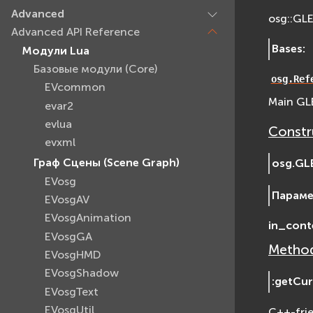
Advanced
osg::GL
Advanced API Reference
Bases
:
Модули Lua
Базовые модули (Core)
osg.Ref
EVcommon
Main GLE
evar2
evlua
Constr
evxml
Граф Сцены (Scene Graph)
osg.
GL
EVosg
Парам
EVosgAV
EVosgAnimation
in_cont
EVosgGA
Method
EVosgHMD
EVosgShadow
:
getCu
EVosgText
EVosgUtil
C++-fri