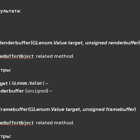
зультата
:
Renderbuffer
(
GLenum.Value
target
,
unsigned
renderbuffer
related method.
meBufferObject
етры
:
rget
(
) –
GLenum.Value
nderbuffer
(
) –
unsigned
Framebuffer
(
GLenum.Value
target
,
unsigned
framebuffer
)
related method.
meBufferObject
етры
: