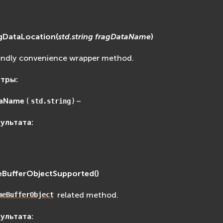
gDataLocation
(
std.string
fragDataName
)
endly convenience wrapper method.
етры
:
taName
(
) –
std.string
зультата
:
eBufferObjectSupported
(
)
related method.
meBufferObject
зультата
: