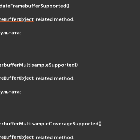
lidateFramebufferSupported
(
)
related method.
meBufferObject
зультата
:
erbufferMultisampleSupported
(
)
related method.
meBufferObject
зультата
:
erbufferMultisampleCoverageSupported
(
)
related method.
meBufferObject