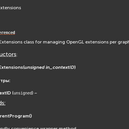
Extensions
erenced
xtensions class for managing OpenGL extensions per graph
uctors
:
Extensions
(
unsigned
in_contextID
)
етры
:
extID
(
) –
unsigned
s:
rrentProgram
(
)
endly convenience wrapper method.