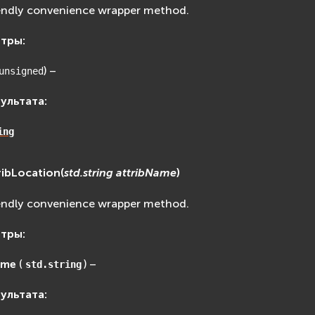
endly convenience wrapper method.
етры
:
) –
unsigned
зультата
:
ing
ribLocation
(
std.string
attribName
)
endly convenience wrapper method.
етры
:
ame
(
) –
std.string
зультата
: