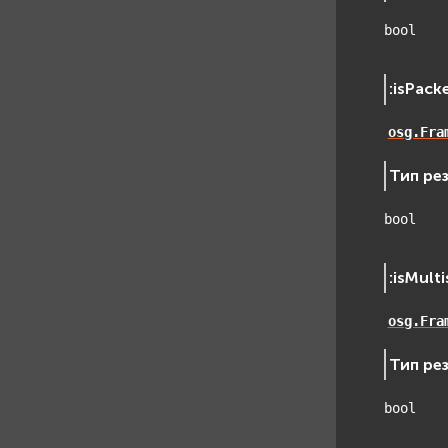
bool
:
isPack
osg.Fra
Тип ре
bool
:
isMult
osg.Fra
Тип ре
bool