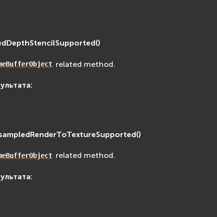
edDepthStencilSupported
(
)
related method.
meBufferObject
зультата
:
isampledRenderToTextureSupported
(
)
related method.
meBufferObject
зультата
: