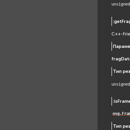
unsigned
:
getFra
C++-fri
Парам
fragDa
Тип ре
unsigned
:
isFram
osg.Fra
Тип ре