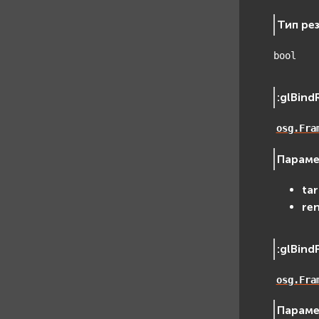
Тип ре
bool
:
glBind
osg.Fra
Парам
ta
re
:
glBind
osg.Fra
Парам