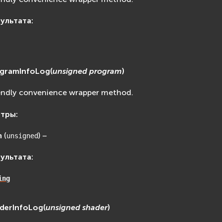
зультата
:
ogramInfoLog
(
unsigned
program
)
endly convenience wrapper method.
етры
:
m
(
) –
unsigned
зультата
:
ing
derInfoLog
(
unsigned
shader
)