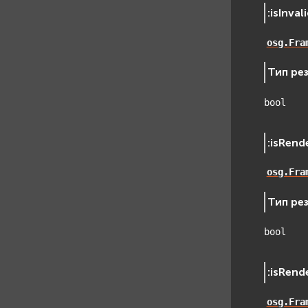
:
isInva
osg.Fra
Тип ре
bool
:
isRend
osg.Fra
Тип ре
bool
:
isRend
osg.Fra