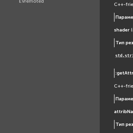
EVremoted
C++-fri
Парам
shader
(
Тип ре
std.str
:
getAtt
C++-fri
Парам
attribN
Тип ре