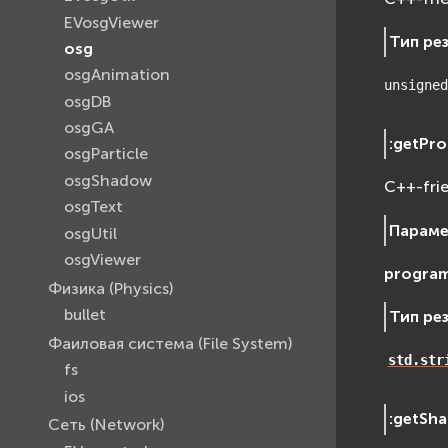
EVosgViewer
Тип ре
osg
osgAnimation
unsigned
osgDB
osgGA
:
getPr
osgParticle
osgShadow
C++-fri
osgText
Парам
osgUtil
osgViewer
progra
Физика (Physics)
bullet
Тип ре
Фаиловая система (File System)
std.str
fs
ios
:
getSha
Сеть (Network)