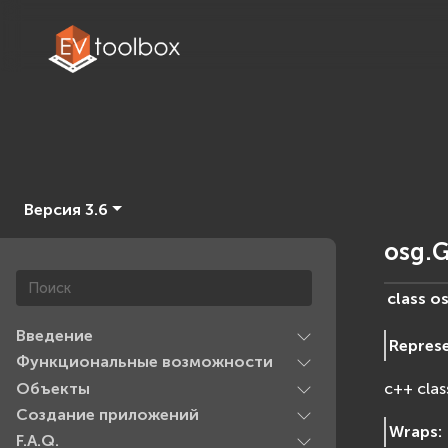
Версия 3.6
osg.G
class
os
Введение
Repres
Функциональные возможности
Объекты
c++ clas
Создание приложений
Wraps
:
F.A.Q.