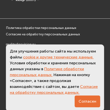
Сеть (Network)
EVremoted
Политика обработки персональных данных
Согласие на обработку персональных данных
mail@eligovision.ru
+7 (495) 740 08 16
Для улучшения работы сайта мы используем
© ООО "ЭлигоВижн", 2005-2026
файлы
cookie и другие технические данные.
Условия обработки и хранения персональных
данных указаны в
Политике обработки
персональных данных.
Нажимая на кнопку
«Согласен», а также продолжая
взаимодействие с сайтом, вы даете
Согласие
на обработку персональных данных.
3.6 (
актуальная версия - 3.7
)
Согласен