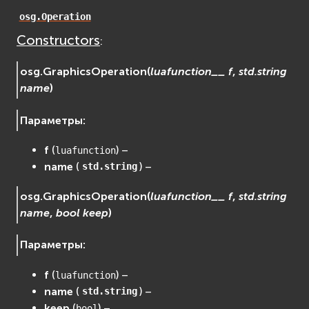
EVosgUtil
osg.Operation
EVosgViewer
Constructors
:
osg
osgAnimation
osg.
GraphicsOperation
(
luafunction__
f
,
std.string
name
)
osgDB
osgGA
Параметры
:
osgParticle
osgShadow
f
(
) –
luafunction
osgText
name
(
) –
std.string
osgUtil
osg.
GraphicsOperation
(
luafunction__
f
,
std.string
osgViewer
name
,
bool
keep
)
Физика (Physics)
bullet
Параметры
:
Фаиловая система (File System)
fs
f
(
) –
luafunction
name
(
) –
ios
std.string
keep
(
) –
bool