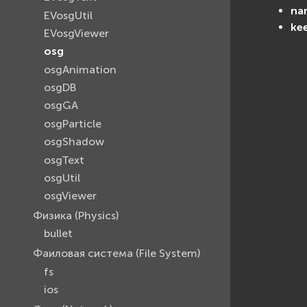
na
EVosgUtil
ke
EVosgViewer
osg
osgAnimation
osgDB
osgGA
osgParticle
osgShadow
osgText
osgUtil
osgViewer
Физика (Physics)
bullet
Фаиловая система (File System)
fs
ios