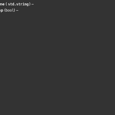
me
(
) –
std.string
ep
(
) –
bool