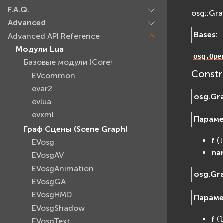
F.A.Q.
osg::Gr
Advanced
Bases
:
Advanced API Reference
Модули Lua
osg.Ope
Базовые модули (Core)
Constr
EVcommon
evar2
osg.
Gr
evlua
evxml
Парам
Граф Сцены (Scene Graph)
f
(
l
EVosg
na
EVosgAV
EVosgAnimation
osg.
Gr
EVosgGA
EVosgHMD
Парам
EVosgShadow
f
(
l
EVosgText