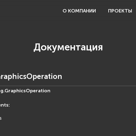
О КОМПАНИИ
ПРОЕКТЫ
Документация
GraphicsOperation
g.
GraphicsOperation
ents
:
s