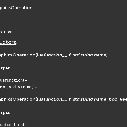
aphicsOperation
ration
uctors
:
aphicsOperation
(
luafunction__
f
,
std.string
name
)
етры
:
) –
uafunction
me
(
) –
std.string
aphicsOperation
(
luafunction__
f
,
std.string
name
,
bool
ke
етры
:
) –
uafunction