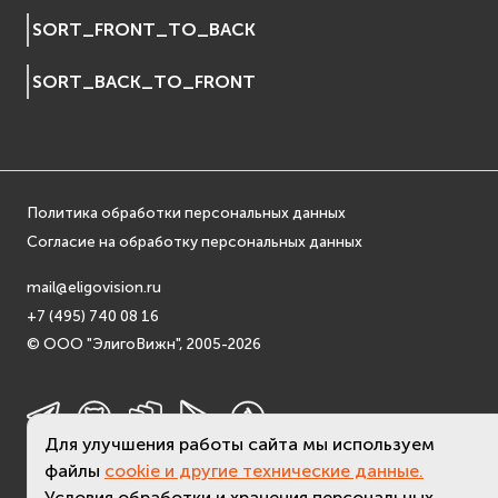
EVosgUtil
SORT_FRONT_TO_BACK
EVosgViewer
SORT_BACK_TO_FRONT
osg
osgAnimation
osgDB
osgGA
osgParticle
Политика обработки персональных данных
osgShadow
Согласие на обработку персональных данных
osgText
osgUtil
mail@eligovision.ru
+7 (495) 740 08 16
osgViewer
© ООО "ЭлигоВижн", 2005-2026
Физика (Physics)
bullet
Фаиловая система (File System)
fs
Для улучшения работы сайта мы используем
ios
файлы
cookie и другие технические данные.
Условия обработки и хранения персональных