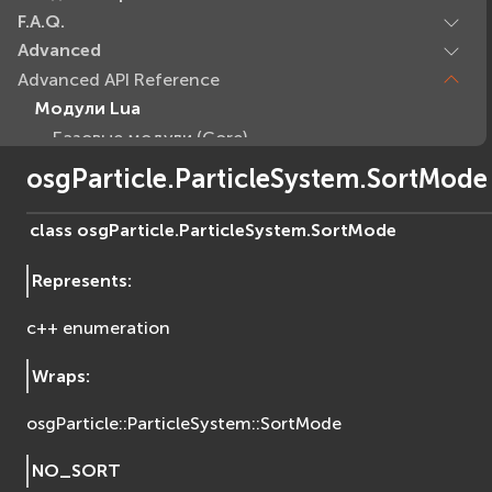
F.A.Q.
Advanced
Advanced API Reference
Модули Lua
Базовые модули (Core)
EVcommon
osgParticle.ParticleSystem.SortMode
evar2
evlua
class
osgParticle.ParticleSystem.
SortMode
evxml
Represents
:
Граф Сцены (Scene Graph)
EVosg
c++ enumeration
EVosgAV
EVosgAnimation
Wraps
:
EVosgGA
osgParticle::ParticleSystem::SortMode
EVosgHMD
EVosgShadow
NO_SORT
EVosgText