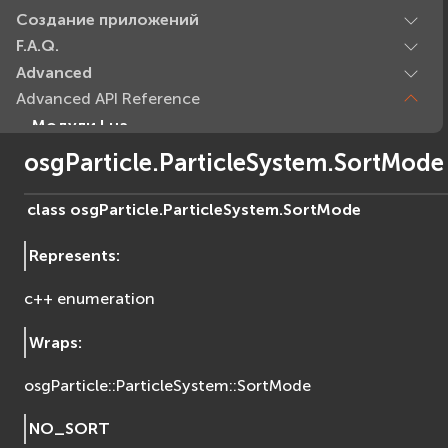
Создание приложений
F.A.Q.
Advanced
Advanced API Reference
Модули Lua
Базовые модули (Core)
osgParticle.ParticleSystem.SortMode
EVcommon
evar2
class
osgParticle.ParticleSystem.
SortMode
evlua
Represents
:
evxml
Граф Сцены (Scene Graph)
c++ enumeration
EVosg
EVosgAV
Wraps
:
EVosgAnimation
osgParticle::ParticleSystem::SortMode
EVosgGA
EVosgHMD
NO_SORT
EVosgShadow