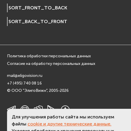
EVosgText
SORT_FRONT_TO_BACK
EVosgUtil
SORT_BACK_TO_FRONT
EVosgViewer
osg
osgAnimation
osgDB
osgGA
Политика обработки персональных данных
osgParticle
Согласие на обработку персональных данных
osgShadow
osgText
mail@eligovision.ru
+7 (495) 740 08 16
osgUtil
© ООО "ЭлигоВижн", 2005-2026
osgViewer
Физика (Physics)
bullet
Фаиловая система (File System)
Для улучшения работы сайта мы используем
fs
файлы
cookie и другие технические данные.
Условия обработки и хранения персональных