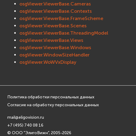
EVremoted
osgViewer.ViewerBase.Cameras
osgViewer.ViewerBase.Contexts
osgViewer.ViewerBase.FrameScheme
osgViewer.ViewerBase.Scenes
osgViewer.ViewerBase.ThreadingModel
osgViewer.ViewerBase.Views
osgViewer.ViewerBase.Windows
osgViewer.WindowSizeHandler
osgViewer.WoWVxDisplay
Политика обработки персональных данных
Согласие на обработку персональных данных
mail@eligovision.ru
+7 (495) 740 08 16
© ООО "ЭлигоВижн", 2005-2026