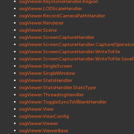
osgViewer.KeystoneHandler.Region
EVosgViewer
osgViewer.LODScaleHandler
osg
osgViewer.RecordCameraPathHandler
osgAnimation
osgViewer.Renderer
osgViewer.Scene
osgDB
osgViewer.ScreenCaptureHandler
osgGA
osgViewer.ScreenCaptureHandler.CaptureOperati
osgParticle
osgViewer.ScreenCaptureHandler.WriteToFile
osgShadow
osgViewer.ScreenCaptureHandler.WriteToFile.SaveP
osgText
osgViewer.SingleScreen
osgUtil
osgViewer.SingleWindow
osgViewer
osgViewer.StatsHandler
Физика (Physics)
osgViewer.StatsHandler.StatsType
bullet
osgViewer.ThreadingHandler
osgViewer.ToggleSyncToVBlankHandler
Фаиловая система (File System)
osgViewer.View
fs
osgViewer.ViewConfig
ios
osgViewer.Viewer
Сеть (Network)
osgViewer.ViewerBase