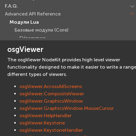
F.A.Q.
Advanced API Reference
Модули Lua
Базовые модули (Core)
EVcommon
evar2
osgViewer
evlua
The osgViewer NodeKit provides high level viewer
evxml
functionality designed to make it easier to write a rang
Граф Сцены (Scene Graph)
different types of viewers.
EVosg
osgViewer.AcrossAllScreens
EVosgAV
osgViewer.CompositeViewer
EVosgAnimation
osgViewer.GraphicsWindow
EVosgGA
osgViewer.GraphicsWindow.MouseCursor
EVosgHMD
osgViewer.HelpHandler
EVosgShadow
osgViewer.Keystone
EVosgText
osgViewer.KeystoneHandler
EVosgUtil