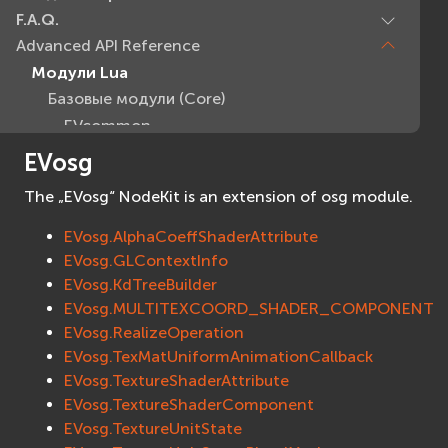
F.A.Q.
Advanced API Reference
Модули Lua
Базовые модули (Core)
EVcommon
evar2
EVosg
evlua
The „EVosg“ NodeKit is an extension of osg module.
evxml
Граф Сцены (Scene Graph)
EVosg.AlphaCoeffShaderAttribute
EVosg
EVosg.GLContextInfo
EVosg.KdTreeBuilder
EVosgAV
EVosg.MULTITEXCOORD_SHADER_COMPONENT
EVosgAnimation
EVosg.RealizeOperation
EVosgGA
EVosg.TexMatUniformAnimationCallback
EVosgHMD
EVosg.TextureShaderAttribute
EVosgShadow
EVosg.TextureShaderComponent
EVosgText
EVosg.TextureUnitState
EVosgUtil