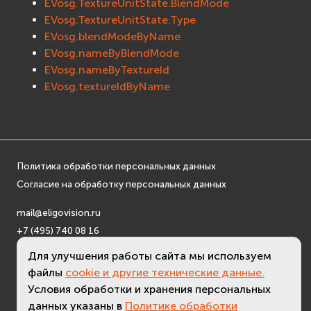
EVosg.TextureUnitState.BlendMode
EVosgViewer
EVosg.TextureUnitState.Type
osg
EVosg.blendModeByName
osgAnimation
EVosg.nameByBlendMode
EVosg.nameByTextureId
osgDB
EVosg.textureIdByName
osgGA
osgParticle
osgShadow
osgText
osgUtil
Политика обработки персональных данных
osgViewer
Согласие на обработку персональных данных
Физика (Physics)
mail@eligovision.ru
bullet
+7 (495) 740 08 16
Фаиловая система (File System)
© ООО "ЭлигоВижн", 2005-2026
Для улучшения работы сайта мы используем
fs
файлы
cookie и другие технические данные.
ios
Условия обработки и хранения персональных
Сеть (Network)
данных указаны в
Политике обработки