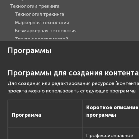
Технологии трекинга
Технология трекинга
Маркерная технология
Безмаркерная технология
Трекинг поверхностей
Трекинг 3D объектов
Программы
Сценарий
Ресурсы
Программы для создания контента
Видео 360
Программы
Для создания или редактирования ресурсов (контента
Сохранение проекта
проекта можно использовать следующие программы
Объекты
Создание приложений
Короткое описание
F.A.Q.
Программа
программы
Advanced API Reference
Профессиональное