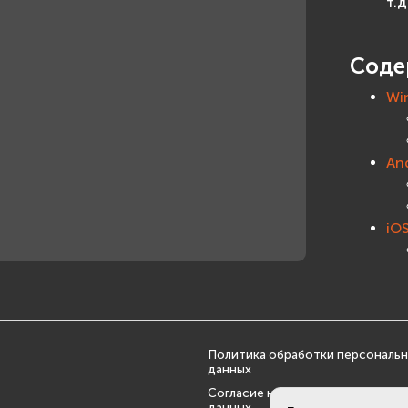
т.д
Соде
Wi
An
iO
Политика обработки персональ
данных
Согласие на обработку персона
данных