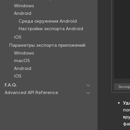
Windows
Android
Среда окружения Android
Настройки экспорта Android
iOS
Параметры экспорта приложений
Windows
macOS
Android
iOS
F.A.Q.
Advanced API Reference
Уд
по
вр
фа