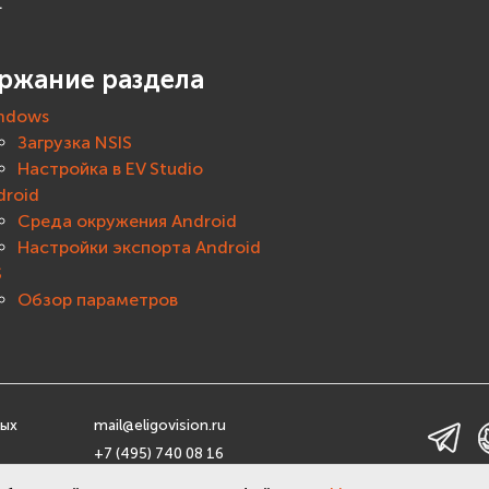
.
ржание раздела
ndows
Загрузка NSIS
Настройка в EV Studio
droid
Среда окружения Android
Настройки экспорта Android
S
Обзор параметров
ных
mail@eligovision.ru
+7 (495) 740 08 16
льных
© ООО "ЭлигоВижн", 2005-2026