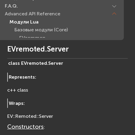
F.A.Q.
Advanced API Reference
Модули Lua
Базовые модули (Core)
EVcommon
evar2
EVremoted.Server
evlua
evxml
class
EVremoted.
Server
Граф Сцены (Scene Graph)
Represents
:
EVosg
EVosgAV
c++ class
EVosgAnimation
EVosgGA
Wraps
:
EVosgHMD
EV::Remoted::Server
EVosgShadow
EVosgText
Constructors
:
EVosgUtil