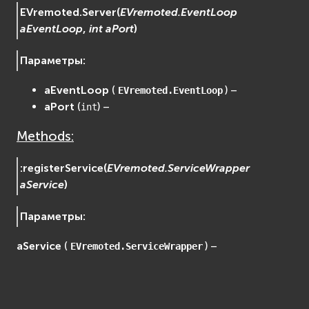
EVremoted.
Server
(
EVremoted.EventLoop
EVosgViewer
aEventLoop
,
int
aPort
)
osg
osgAnimation
Параметры
:
osgDB
osgGA
aEventLoop
(
) –
EVremoted.EventLoop
osgParticle
aPort
(
) –
int
osgShadow
Methods:
osgText
osgUtil
:
registerService
(
EVremoted.ServiceWrapper
osgViewer
aService
)
Физика (Physics)
Параметры
:
bullet
Фаиловая система (File System)
aService
(
) –
EVremoted.ServiceWrapper
fs
ios
Сеть (Network)