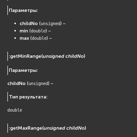
Параметры
:
childNo
(
) –
unsigned
min
(
) –
double
max
(
) –
double
:
getMinRange
(
unsigned
childNo
)
Параметры
:
childNo
(
) –
unsigned
Тип результата
:
double
:
getMaxRange
(
unsigned
childNo
)