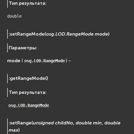
Тип результата
:
double
:
setRangeMode
(
osg.LOD.RangeMode
mode
)
Параметры
:
mode
(
) –
osg.LOD.RangeMode
:
getRangeMode
(
)
Тип результата
:
osg.LOD.RangeMode
:
setRange
(
unsigned
childNo
,
double
min
,
double
max
)