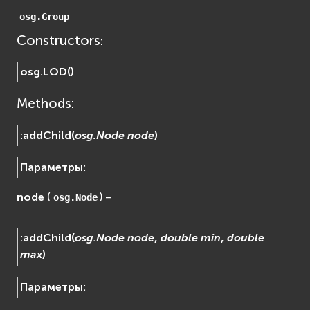
EVosgViewer
osg.Group
osg
Constructors
:
osgAnimation
osgDB
osg.
LOD
(
)
osgGA
Methods:
osgParticle
osgShadow
:
addChild
(
osg.Node
node
)
osgText
osgUtil
Параметры
:
osgViewer
node
(
) –
osg.Node
Физика (Physics)
bullet
Фаиловая система (File System)
:
addChild
(
osg.Node
node
,
double
min
,
double
max
)
fs
ios
Параметры
:
Сеть (Network)