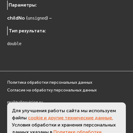
Параметры
:
childNo
(
) –
unsigned
Тип результата
:
double
Политика обработки персональных данных
Согласие на обработку персональных данных
mail@eligovision.ru
+7 (495) 740 08 16
Для улучшения работы сайта мы используем
© ООО "ЭлигоВижн", 2005-2026
файлы
cookie и другие технические данные.
Условия обработки и хранения персональных
данных указаны в
Политике обработки