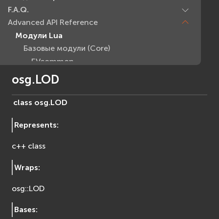
F.A.Q.
Advanced API Reference
Модули Lua
Базовые модули (Core)
EVcommon
evar2
osg.LOD
evlua
evxml
class
osg.
LOD
Граф Сцены (Scene Graph)
Represents
:
EVosg
EVosgAV
c++ class
EVosgAnimation
EVosgGA
Wraps
:
EVosgHMD
osg::LOD
EVosgShadow
EVosgText
Bases
:
EVosgUtil