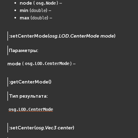
EVremoted
node
(
) –
osg.Node
min
(
) –
double
max
(
) –
double
:
setCenterMode
(
osg.LOD.CenterMode
mode
)
Параметры
:
mode
(
) –
osg.LOD.CenterMode
:
getCenterMode
(
)
Тип результата
:
osg.LOD.CenterMode
:
setCenter
(
osg.Vec3
center
)