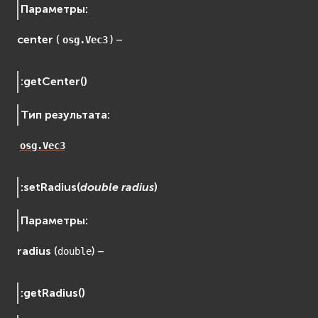
Параметры
:
center
(
) –
osg.Vec3
:
getCenter
(
)
Тип результата
:
osg.Vec3
:
setRadius
(
double
radius
)
Параметры
:
radius
(
) –
double
:
getRadius
(
)