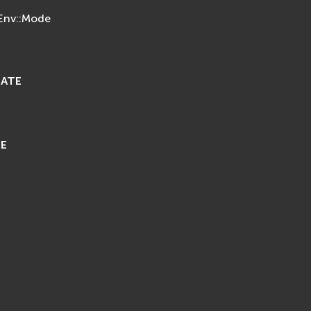
xEnv::Mode
ATE
CE