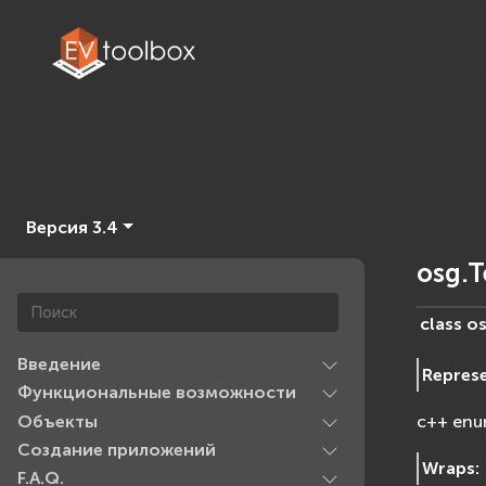
Версия 3.4
osg.
class
os
Введение
Repres
Функциональные возможности
Объекты
c++ enu
Создание приложений
Wraps
:
F.A.Q.