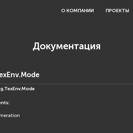
О КОМПАНИИ
ПРОЕКТЫ
Документация
TexEnv.Mode
g.TexEnv.
Mode
ents
:
meration