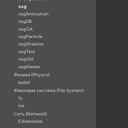
osg
osgAnimation
osgDB
osgGA
osgParticle
osgShadow
osgText
osgUtil
osgViewer
Физика (Physics)
bullet
Фаиловая система (File System)
fs
ios
Сеть (Network)
EVremoted