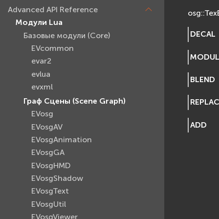
Advanced API Reference
osg::Te
Модули Lua
DECAL
Базовые модули (Core)
EVcommon
MODUL
evar2
evlua
BLEND
evxml
Граф Сцены (Scene Graph)
REPLA
EVosg
ADD
EVosgAV
EVosgAnimation
EVosgGA
EVosgHMD
EVosgShadow
EVosgText
EVosgUtil
EVosgViewer