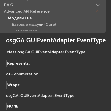
F.A.Q.
Advanced API Reference
Модули Lua
Базовые модули (Core)
EVcommon
evar2
osgGA.GUIEventAdapter.EventType
evlua
evxml
class
osgGA.GUIEventAdapter.
EventType
Граф Сцены (Scene Graph)
Represents
:
EVosg
EVosgAV
c++ enumeration
EVosgAnimation
EVosgGA
Wraps
:
EVosgHMD
osgGA::GUIEventAdapter::EventType
EVosgShadow
EVosgText
NONE
EVosgUtil