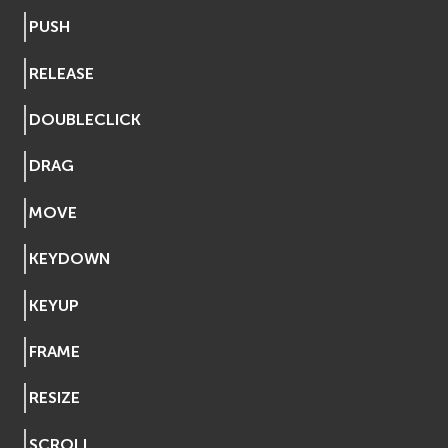
EVosgViewer
PUSH
osg
RELEASE
osgAnimation
osgDB
DOUBLECLICK
osgGA
osgParticle
DRAG
osgShadow
osgText
MOVE
osgUtil
KEYDOWN
osgViewer
Физика (Physics)
KEYUP
bullet
Фаиловая система (File System)
FRAME
fs
ios
RESIZE
Сеть (Network)
SCROLL