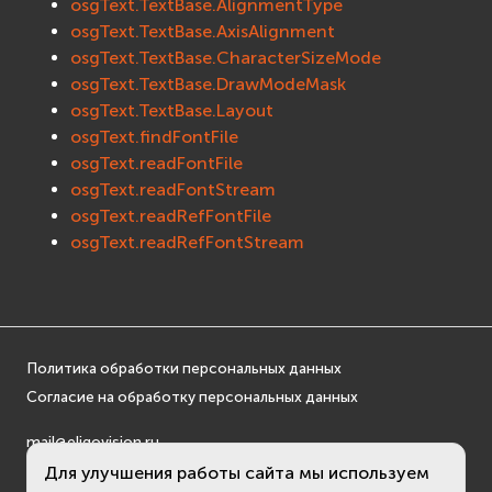
osgText.TextBase.AlignmentType
EVosgText
osgText.TextBase.AxisAlignment
EVosgUtil
osgText.TextBase.CharacterSizeMode
EVosgViewer
osgText.TextBase.DrawModeMask
osgText.TextBase.Layout
osg
osgText.findFontFile
osgAnimation
osgText.readFontFile
osgDB
osgText.readFontStream
osgGA
osgText.readRefFontFile
osgParticle
osgText.readRefFontStream
osgShadow
osgText
osgUtil
osgViewer
Политика обработки персональных данных
Физика (Physics)
Согласие на обработку персональных данных
bullet
Фаиловая система (File System)
mail@eligovision.ru
fs
+7 (495) 740 08 16
Для улучшения работы сайта мы используем