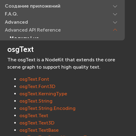
Создание приложений
F.A.Q.
Advanced
Advanced API Reference
Модули Lua
Базовые модули (Core)
osgText
EVcommon
The osgText is a NodeKit that extends the core
evar2
scene graph to support high quality text.
evlua
evxml
osgText.Font
osgText.Font3D
Граф Сцены (Scene Graph)
osgText.KerningType
EVosg
osgText.String
EVosgAV
osgText.String.Encoding
EVosgAnimation
osgText.Text
EVosgGA
osgText.Text3D
EVosgHMD
osgText.TextBase
EVosgShadow