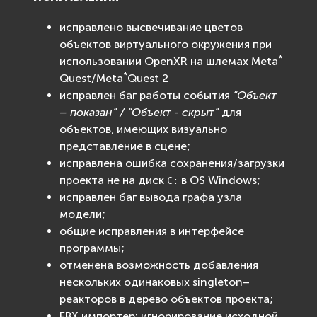
исправлено высвечивание цветов
объектов виртуального окружения при
*
использовании OpenXR на шлемах Meta
*
Quest/Meta
Quest 2
исправлен баг работы события
“Объект
– показан” / “Объект - скрыт”
для
объектов, имеющих визуально
представление в сцене;
исправлена ошибка сохранения/загрузки
проекта не на диск
в OS Windows;
C:
исправлен баг вывода графа узла
модели;
общие исправления в интерфейсе
программы;
отменена возможность добавления
нескольких одинаковых singleton–
реакторов в дерево объектов проекта;
FBX импортер: игнорирование исходной