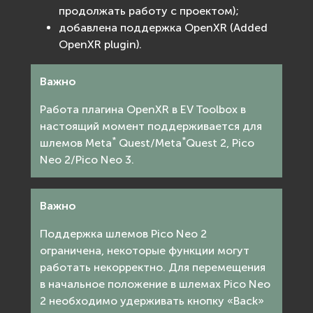
продолжать работу с проектом);
добавлена поддержка OpenXR (Added
OpenXR plugin).
Важно
Работа плагина OpenXR в EV Toolbox в
настоящий момент поддерживается для
*
*
шлемов Meta
Quest/Meta
Quest 2, Pico
Neo 2/Pico Neo 3.
Важно
Поддержка шлемов Pico Neo 2
ограничена, некоторые функции могут
работать некорректно. Для перемещения
в начальное положение в шлемах Pico Neo
2 необходимо удерживать кнопку «Back»