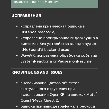
вместо кнопки «Home».
ИСПРАВЛЕНИЯ
исправлена критическая ошибка в
DistanceReactor’е;
исправлено проигрывание видео/аудио в
системах без устройства вывода аудио.
(„NoSound’5 backend used);
WaveVR: исправлена обработка событий
SystemReactor’а onPause и onResume.
KNOWN BUGS AND ISSUES
высвечивание цветов объектов
виртуального окружения при
*
использовании OpenXR на шлемах Meta
*
Quest/Meta
Quest 2;
ошибка при выводе графа узла ресурса