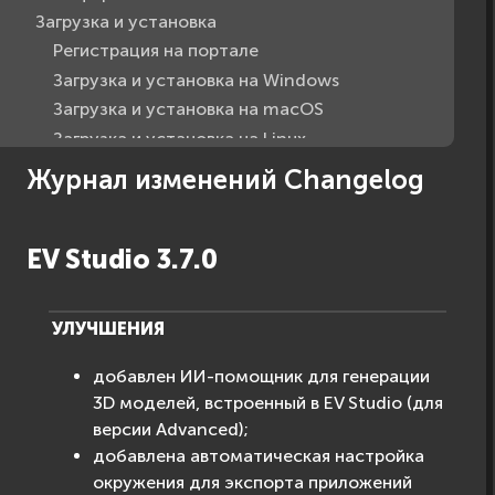
Загрузка и установка
Регистрация на портале
Загрузка и установка на Windows
Загрузка и установка на macOS
Загрузка и установка на Linux
Журнал изменений Changelog
Журнал изменений Changelog
Запланированные обновления
Функциональные возможности
EV Studio 3.7.0
Объекты
Создание приложений
F.A.Q.
УЛУЧШЕНИЯ
Advanced
добавлен ИИ-помощник для генерации
Advanced API Reference
3D моделей, встроенный в EV Studio (для
версии Advanced);
добавлена автоматическая настройка
окружения для экспорта приложений