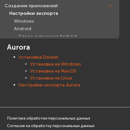
Создание приложений
Настройки экспорта
Windows
Android
Среда окружения Android
Настройки экспорта Android
Aurora
iOS
Установка Docker
Aurora
Установка на Windows
Установка Docker
Установка на MacOS
Настройки экспорта Aurora
Установка на Linux
Параметры экспорта приложений
Настройки экспорта Aurora
Windows
macOS
Android
iOS
Политика обработки персональных данных
Aurora
Согласие на обработку персональных данных