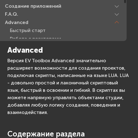
Создание приложений
F.A.Q.
Advanced
Быстрый старт
Работа с реакторами
Работа с ресурсами
Advanced
Введение в язык Lua
Версия EV Toolbox Advanced значительно
Трекинг плоскостей
расширяет возможности для создания проектов,
PBR-материалы
подключая скрипты, написанные на языке LUA. LUA
Flutter
- довольно простой и лаконичный скриптовый
Advanced API Reference
язык, быстрый в освоении и гибкий. В скриптах вы
можете напрямую управлять объектами студии,
добавляя любую логику создания, поведения и
взаимодействия.
Содержание раздела