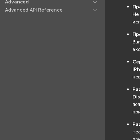
Advanced
Пр
Advanced API Reference
Не
ис
Пр
Bu
эк
Се
iPh
не
Ра
Dis
пол
пр
Ра
те
пр