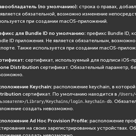
авообладатель (по умолчанию):
строка о правах, добав
 является обязательной, возможно изменение непосредст
пользуется при создании macOS-приложений.
ефикс для Bundle ID по умолчанию:
префикс Bundle ID, 
ndle ID приложения. Не является обязательным, возможн
спорте. Также используется при создании macOS-прилож
ртификат:
сертификат, используемый для подписи iOS-п
one Distribution
сертификат. Обязательный параметр, бе
возможно.
сположение Keychain:
расположение keychain, в которо
tribution
сертификат. По умолчанию находится в
/Users/
. Обязате
ьзователя>/Library/Keychains/login.keychain-db
иложение создать невозможно.
сположение Ad Hoc Provision Profile:
расположение проф
стирования на своих зарегистрированных устройствах. Об
иложение создать невозможно.