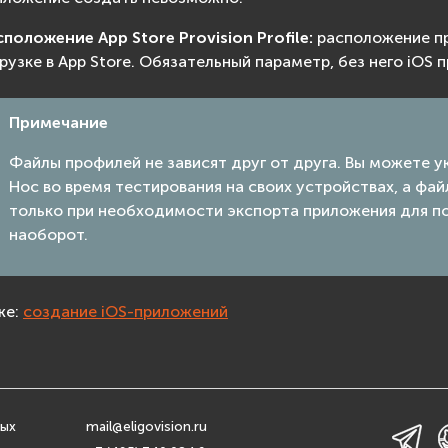
сположение App Store Provision Profile:
расположение пр
грузке в App Store. Обязательный параметр, без него iOS
Примечание
Файлы профилей не зависят друг от друга. Вы можете у
Hoc во время тестирования на своих устройствах, а фай
только при необходимости экспорта приложения для по
наоборот.
же:
создание iOS-приложений
ных
mail@eligovision.ru