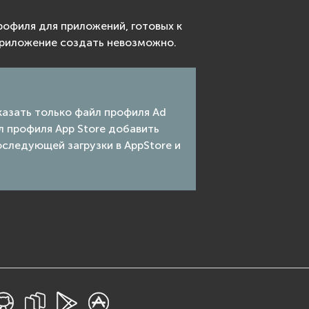
офиля для приложений, готовых к
 приложение создать невозможно.
казать только файл профиля Ad
л профиля App Store добавить
следующей загрузки в AppStore и