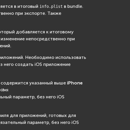
ляется в итоговый
в bundle.
info.plist
венно при экспорте. Также
который добавляется к итоговому
о изменение непосредственно при
ений.
риложений. Необходимо использовать
з него создать iOS приложение
й содержится указанный выше
iPhone
<Имя
льный параметр, без него iOS
иля для приложений, готовых для
язательный параметр, без него iOS