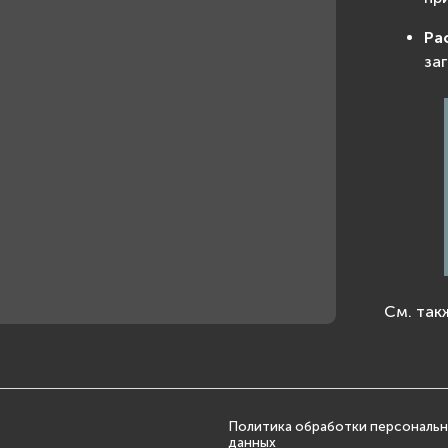
Ра
за
См. так
Политика обработки персональ
данных