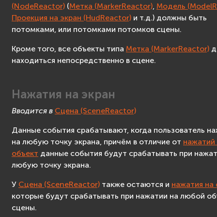
(NodeReactor)
(
Метка (MarkerReactor)
,
Модель (ModelR
VR контроллер
Проекция на экран (HudReactor)
и т.д.) должны быть
Поиск пересечений
потомками, или потомками потомков сцены.
Система
Система трекинга
Кроме того, все объекты типа
Метка (MarkerReactor)
д
находиться непосредственно в сцене.
Счётчик
Расстояние
Аудио
Нажатия на экран
Аудиоузел
Вводится в
Сцена (SceneReactor)
Таймер
Переключатель
Данные события срабатывают, когда пользователь н
Сценарий
на любую точку экрана, причём в отличие от
нажатий
Создание приложений
объект
данные события будут срабатывать при нажат
F.A.Q.
любую точку экрана.
Advanced
У
Сцена (SceneReactor)
также остаются и
нажатия на 
Advanced API Reference
которые будут срабатывать при нажатии на любой об
сцены.