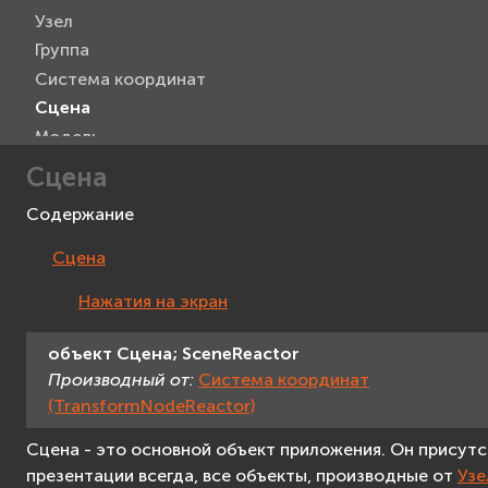
Узел
Группа
Система координат
Сцена
Модель
Метка
Сцена
Текст 3D
Содержание
Проекция на экран
Прямоугольник
Сцена
Текст
Нажатия на экран
Изображение
Видео
объект
Сцена;
SceneReactor
Захват видео
Производный от:
Система координат
Viewer
(TransformNodeReactor)
Манипулятор камеры
Сцена - это основной объект приложения. Он присутс
Интерактивное устройство
презентации всегда, все объекты, производные от
Узе
Мышь