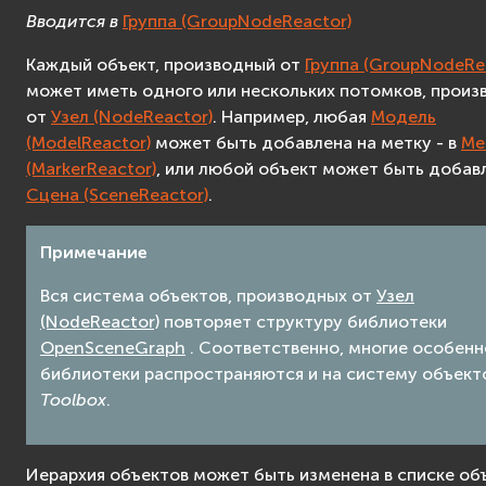
Вводится в
Группа (GroupNodeReactor)
Каждый объект, производный от
Группа (GroupNodeRe
может иметь одного или нескольких потомков, произ
от
Узел (NodeReactor)
. Например, любая
Модель
(ModelReactor)
может быть добавлена на метку - в
Ме
(MarkerReactor)
, или любой объект может быть добав
Сцена (SceneReactor)
.
Примечание
Вся система объектов, производных от
Узел
(NodeReactor)
повторяет структуру библиотеки
OpenSceneGraph
. Соответственно, многие особен
библиотеки распространяются и на систему объек
Toolbox
.
Иерархия объектов может быть изменена в списке об