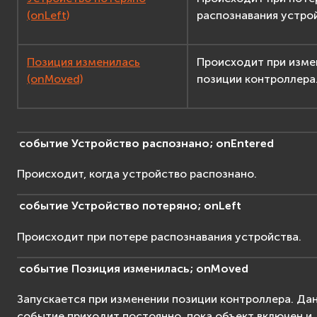
(onLeft)
распознавания устро
Позиция изменилась
Происходит при изме
(onMoved)
позиции контроллера
событие
Устройство
распознано;
onEntered
Происходит, когда устройство распознано.
событие
Устройство
потеряно;
onLeft
Происходит при потере распознавания устройства.
событие
Позиция
изменилась;
onMoved
Запускается при изменении позиции контроллера. Да
событие приходит постоянно, пока объект включен и