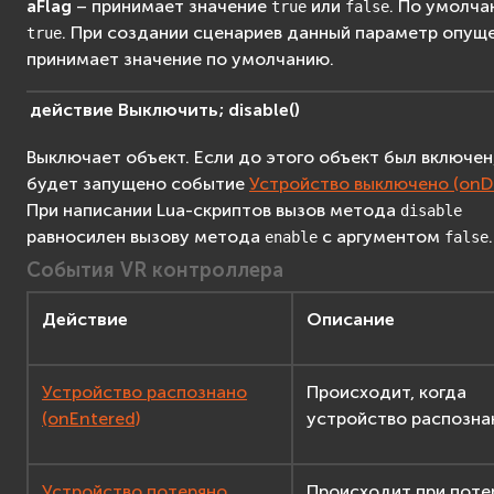
aFlag
– принимает значение
или
. По умолч
true
false
. При создании сценариев данный параметр опуще
true
принимает значение по умолчанию.
действие
Выключить;
disable
(
)
Выключает объект. Если до этого объект был включен
будет запущено событие
Устройство выключено (onDi
При написании Lua-скриптов вызов метода
disable
равносилен вызову метода
с аргументом
.
enable
false
События VR контроллера
Действие
Описание
Устройство распознано
Происходит, когда
(onEntered)
устройство распозна
Устройство потеряно
Происходит при поте