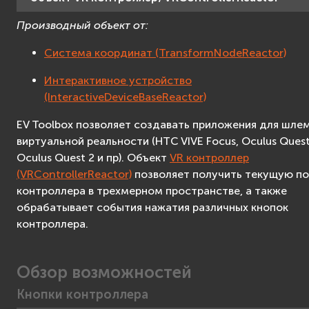
VR контроллер
Производный объект от:
Поиск пересечений
Система
Система координат (TransformNodeReactor)
Система трекинга
Интерактивное устройство
Счётчик
(InteractiveDeviceBaseReactor)
Расстояние
Аудио
EV Toolbox позволяет создавать приложения для шле
виртуальной реальности (HTC VIVE Focus, Oculus Quest
Аудиоузел
Oculus Quest 2 и пр). Объект
VR контроллер
Таймер
(VRControllerReactor)
позволяет получить текущую п
Переключатель
контроллера в трехмерном пространстве, а также
Сценарий
обрабатывает события нажатия различных кнопок
Создание приложений
контроллера.
F.A.Q.
Advanced
Обзор возможностей
Advanced API Reference
Кнопки контроллера