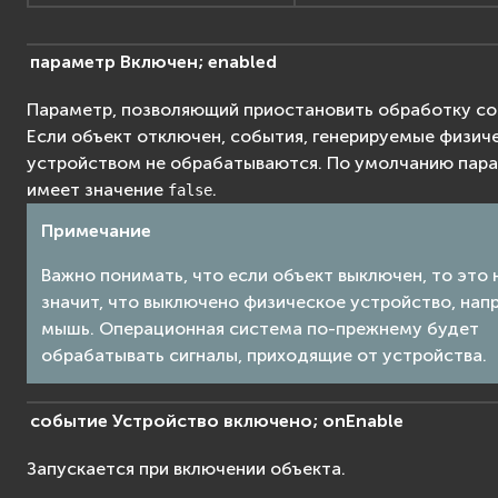
параметр
Включен;
enabled
Параметр, позволяющий приостановить обработку со
Если объект отключен, события, генерируемые физич
устройством не обрабатываются. По умолчанию пар
имеет значение
.
false
Примечание
Важно понимать, что если объект выключен, то это 
значит, что выключено физическое устройство, нап
мышь. Операционная система по-прежнему будет
обрабатывать сигналы, приходящие от устройства.
событие
Устройство
включено;
onEnable
Запускается при включении объекта.