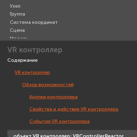
Узел
Группа
Система координат
Сцена
Модель
Метка
VR контроллер
Текст 3D
Содержание
Проекция на экран
Прямоугольник
VR контроллер
Текст
Обзор возможностей
Изображение
Видео
Кнопки контроллера
Захват видео
Свойства и действия VR контроллера
Viewer
Манипулятор камеры
События VR контроллера
Интерактивное устройство
Мышь
объект
VR
контроллер;
VRControllerReactor