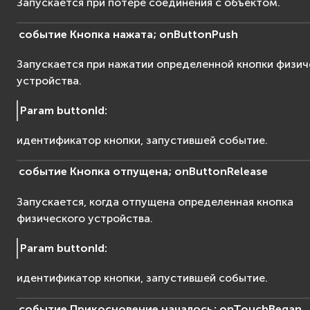
Запускается при потере соединения с объектом.
событие
Кнопка
нажата;
onButtonPush
Запускается при нажатии определенной кнопки физич
устройства.
Param buttonId
:
идентификатор кнопки, запустившей событие.
событие
Кнопка
отпущена;
onButtonRelease
Запускается, когда отпущена определенная кнопка
физического устройства.
Param buttonId
:
идентификатор кнопки, запустившей событие.
событие
Прикосновение
началось;
onTouchBegan