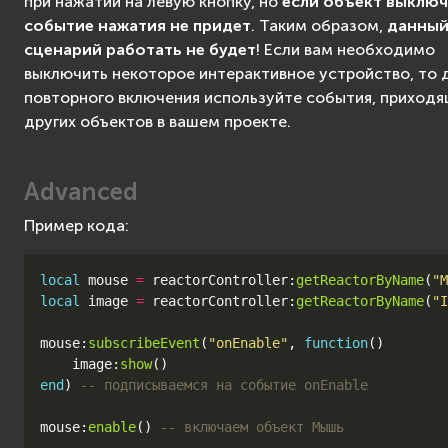
при нажатии на левую кнопку, но
если объект выключ
событие нажатия не придет
. Таким образом,
данны
сценарий работать не будет
! Если вам необходимо
выключить некоторое интерактивное устройство, то д
повторного включения используйте события, приходя
других объектов в вашем проекте.
Advanced
Пример кода:
local
mouse
=
reactorController
:
getReactorByName
(
"M
local
image
=
reactorController
:
getReactorByName
(
"I
mouse
:
subscribeEvent
(
"onEnable"
,
function
()
image
:
show
()
end
)
-- подписываемся на событие onEnable
mouse
:
enable
()
-- включаем объект Мышь