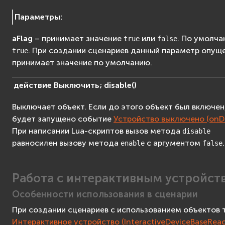
Параметры
:
aFlag
– принимает значение
или
. По умолч
true
false
. При создании сценариев данный параметр опуще
true
принимает значение по умолчанию.
действие
Выключить;
disable
(
)
Выключает объект. Если до этого объект был включен
будет запущено событие
Устройство выключено (onDi
При написании Lua-скриптов вызов метода
disable
равносилен вызову метода
с аргументом
.
enable
false
Работа с интерактивным устройст
Особенности использования в сценарии
При создании сценариев с использованием объектов 
Интерактивное устройство (InteractiveDeviceBaseReac