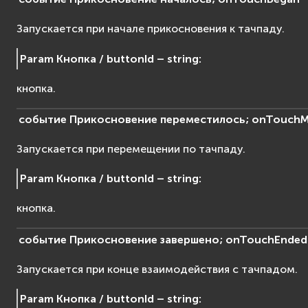
Запускается при начале прикосновения к тачпаду.
Param Кнопка / buttonId – string
:
кнопка.
событие
Прикосновение
переместилось;
onTouch
Запускается при перемещении по тачпаду.
Param Кнопка / buttonId – string
:
кнопка.
событие
Прикосновение
завершено;
onTouchEnded
Запускается при конце взаимодействия с тачпадом.
Param Кнопка / buttonId – string
: