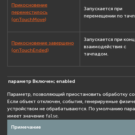
Прикосновение
Запускается при
переместилось
перемещении по тачп
(onTouchMove)
Запускается при конц
Прикосновение завершено
взаимодействия с
(onTouchEnded)
тачпадом.
параметр
Включен;
enabled
Параметр, позволяющий приостановить обработку со
Если объект отключен, события, генерируемые физич
устройством не обрабатываются. По умолчанию пар
имеет значение
.
false
Примечание