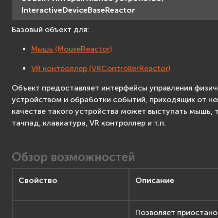
VR контроллер
InteractiveDeviceBaseReactor
Поиск пересечений
Базовый объект для:
Система
Система трекинга
Мышь (MouseReactor)
Счётчик
VR контроллер (VRControllerReactor)
Расстояние
Аудио
Объект предоставляет интерфейсы управления физи
устройством и обработки событий, приходящих от нег
Аудиоузел
качестве такого устройства может выступать мышь, 
Таймер
тачпад, клавиатура, VR контроллер и т.п.
Переключатель
Сценарий
Создание приложений
Обзор возможностей
F.A.Q.
Advanced
Свойство
Описание
Advanced API Reference
Позволяет приостано