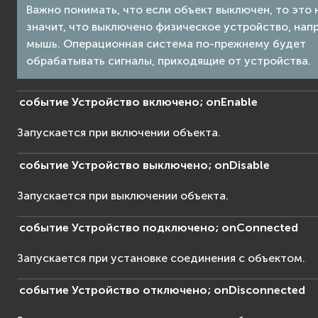
Важно понимать, что если объект выключен, то это 
значит, что выключено физическое устройство, нап
мышь. Операционная система по-прежнему будет
обрабатывать сигналы, приходящие от устройства.
событие
Устройство
включено;
onEnable
Запускается при включении объекта.
событие
Устройство
выключено;
onDisable
Запускается при выключении объекта.
событие
Устройство
подключено;
onConnected
Запускается при установке соединения с объектом.
событие
Устройство
отключено;
onDisconnected