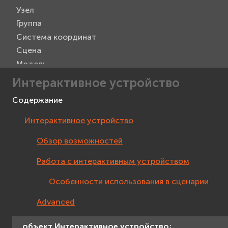
Узел
Группа
Система координат
Сцена
Модель
Метка
Интерактивное устройство
Текст 3D
Содержание
Проекция на экран
Прямоугольник
Интерактивное устройство
Текст
Обзор возможностей
Изображение
Видео
Работа с интерактивным устройством
Захват видео
Особенности использования в сценарии
Viewer
Манипулятор камеры
Advanced
Интерактивное устройство
Мышь
объект
Интерактивное
устройство;