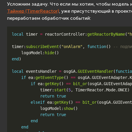
Усложним задачу. Что если мы хотим, чтобы модель ис
Таймер (TimerReactor)
, уже присутствующий в проект
переработаем обработчик событий:
local
timer
=
reactorController
:
getReactorByName
(
"h
timer
:
subscribeEvent
(
"onAlarm"
,
function
()
-- подпи
logoModel
:
hide
()
end
)
local
eventsHandler
=
osgGA
.
GUIEventHandler
(
functio
if
ea
:
getEventType
()
==
osgGA
.
GUIEventAdapter
.
K
if
ea
:
getKey
()
==
bit_or
(
osgGA
.
GUIEventAdap
timer
:
start
(
5
,
TimerReactor
.
Mode
.
ONCE
)
return
true
elseif
ea
:
getKey
()
==
bit_or
(
osgGA
.
GUIEvent
logoModel
:
show
()
return
true
end
end