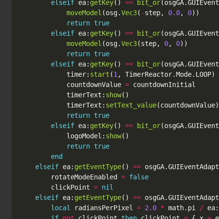
elseif
ea
:
getKey
()
==
bit_or
(
osgGA
.
GUIEvent
moveModel
(
osg
.
Vec3
(
-
step
,
0.0
,
0
))
return
true
elseif
ea
:
getKey
()
==
bit_or
(
osgGA
.
GUIEvent
moveModel
(
osg
.
Vec3
(
step
,
0
,
0
))
return
true
elseif
ea
:
getKey
()
==
bit_or
(
osgGA
.
GUIEvent
timer
:
start
(
1
,
TimerReactor
.
Mode
.
LOOP
)
countdownValue
=
countdownInitial
timerText
:
show
()
timerText
:
setText_value
(
countdownValue
)
return
true
elseif
ea
:
getKey
()
==
bit_or
(
osgGA
.
GUIEvent
logoModel
:
show
()
return
true
end
elseif
ea
:
getEventType
()
==
osgGA
.
GUIEventAdapt
rotateModeEnabled
=
false
clickPoint
=
nil
elseif
ea
:
getEventType
()
==
osgGA
.
GUIEventAdapt
local
radiansPerPixel
=
2.0
*
math.pi
/
ea
:
if
not
clickPoint
then
clickPoint
=
{
x
=
e