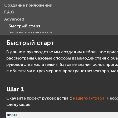
Создание приложений
F.A.Q.
Advanced
Быстрый старт
Работа с реакторами
Работа с ресурсами
Быстрый старт
Введение в язык Lua
В данном руководстве мы создадим небольшое прилож
Трекинг плоскостей
рассмотрены базовые способы взаимодействия с объе
PBR-материалы
руководства желательны базовые знания основ програ
Flutter
с объектами в трехмерном пространстве(вектора, мат
Advanced API Reference
Шаг 1
Скачайте проект руководства с
нашего гитхаба
. Нео
следующее: