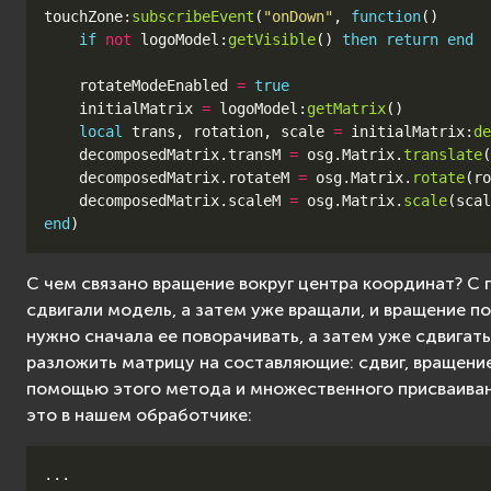
touchZone
:
subscribeEvent
(
"onDown"
,
function
()
if
not
logoModel
:
getVisible
()
then
return
end
rotateModeEnabled
=
true
initialMatrix
=
logoModel
:
getMatrix
()
local
trans
,
rotation
,
scale
=
initialMatrix
:
de
decomposedMatrix
.
transM
=
osg
.
Matrix
.
translate
(
decomposedMatrix
.
rotateM
=
osg
.
Matrix
.
rotate
(
ro
decomposedMatrix
.
scaleM
=
osg
.
Matrix
.
scale
(
scal
end
)
С чем связано вращение вокруг центра координат? С
сдвигали модель, а затем уже вращали, и вращение п
нужно сначала ее поворачивать, а затем уже сдвигать
разложить матрицу на составляющие: сдвиг, вращени
помощью этого метода и множественного присваиван
это в нашем обработчике:
...