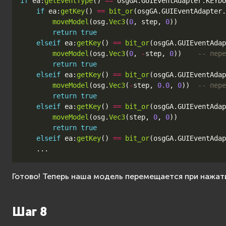
if
ea
:
getEventType
()
==
osgGA
.
GUIEventAdapter
.
KEYDO
if
ea
:
getKey
()
==
bit_or
(
osgGA
.
GUIEventAdapter
.
moveModel
(
osg
.
Vec3
(
0
,
step
,
0
))
return
true
elseif
ea
:
getKey
()
==
bit_or
(
osgGA
.
GUIEventAdap
moveModel
(
osg
.
Vec3
(
0
,
-
step
,
0
))
-- пере
return
true
elseif
ea
:
getKey
()
==
bit_or
(
osgGA
.
GUIEventAdap
moveModel
(
osg
.
Vec3
(
-
step
,
0.0
,
0
))
-- пере
return
true
elseif
ea
:
getKey
()
==
bit_or
(
osgGA
.
GUIEventAdap
moveModel
(
osg
.
Vec3
(
step
,
0
,
0
))
return
true
elseif
ea
:
getKey
()
==
bit_or
(
osgGA
.
GUIEventAdap
...
Готово! Теперь наша модель перемещается при нажат
Шаг 8