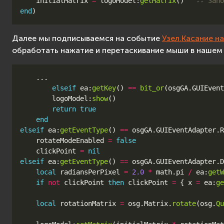
initialMatrix
=
logoModel
:
getMatrix
()
-- запо
end
)
Далее мы подписываемся на событие
Узел.Касание н
обработать нажатие и перетаскивание мыши в нашем
...
elseif
ea
:
getKey
()
==
bit_or
(
osgGA
.
GUIEvent
logoModel
:
show
()
return
true
end
elseif
ea
:
getEventType
()
==
osgGA
.
GUIEventAdapter
.
R
rotateModeEnabled
=
false
clickPoint
=
nil
elseif
ea
:
getEventType
()
==
osgGA
.
GUIEventAdapter
.
D
local
radiansPerPixel
=
2.0
*
math.pi
/
ea
:
getW
if
not
clickPoint
then
clickPoint
=
{
x
=
ea
:
ge
local
rotationMatrix
=
osg
.
Matrix
.
rotate
(
osg
.
Qu