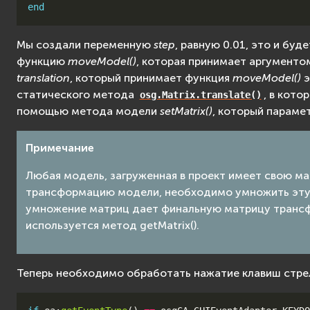
end
Мы создали переменную
step
, равную 0.01, это и бу
функцию
moveModel()
, которая принимает аргументо
translation
, который принимает функция
moveModel()
э
статического метода
, в кот
osg.Matrix.translate()
помощью метода модели
setMatrix()
, который параме
Примечание
Любая модель, загруженная в проект имеет свою м
трансформацию модели, необходимо умножить эту м
умножение матриц дает финальную матрицу трансф
используется метод getMatrix().
Теперь необходимо обработать нажатие клавиш стрел