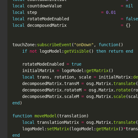
local
countdownValue
=
nil
local
step
=
0.01
local
rotateModeEnabled
=
false
local
decomposedMatrix
=
{}
touchZone
:
subscribeEvent
(
"onDown"
,
function
()
if
not
logoModel
:
getVisible
()
then
return
end
rotateModeEnabled
=
true
initialMatrix
=
logoModel
:
getMatrix
()
local
trans
,
rotation
,
scale
=
initialMatrix
:
de
decomposedMatrix
.
transM
=
osg
.
Matrix
.
translate
(
decomposedMatrix
.
rotateM
=
osg
.
Matrix
.
rotate
(
ro
decomposedMatrix
.
scaleM
=
osg
.
Matrix
.
scale
(
scal
end
)
function
moveModel
(
translation
)
local
translationMatrix
=
osg
.
Matrix
.
translate
(
logoModel
:
setMatrix
(
logoModel
:
getMatrix
()
*
trans
end