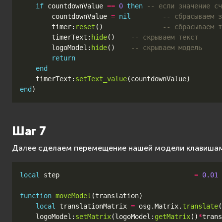
if
countdownValue
==
0
then
-- если значение сч
countdownValue
=
nil
-- сбрасываем з
timer
:
reset
()
-- сбрасываем т
timerText
:
hide
()
-- скрываем текст
logoModel
:
hide
()
-- скрываем модель
return
end
timerText
:
setText_value
(
countdownValue
)
end
)
Шаг 7
Далее сделаем перемещение нашей модели клавишами
local
step
=
0.01
function
moveModel
(
translation
)
local
translationMatrix
=
osg
.
Matrix
.
translate
(
logoModel
:
setMatrix
(
logoModel
:
getMatrix
()
*
trans