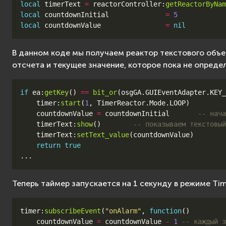
local
timerText
=
reactorController
:
getReactorByNam
local
countdownInitial
=
5
local
countdownValue
=
nil
В данном коде мы получаем реактор текстового объе
отсчета и текущее значение, которое пока не опреде
if
ea
:
getKey
()
==
bit_or
(
osgGA
.
GUIEventAdapter
.
KEY_
timer
:
start
(
1
,
TimerReactor
.
Mode
.
LOOP
)
countdownValue
=
countdownInitial
-- нача
timerText
:
show
()
-- показываем текстовый
timerText
:
setText_value
(
countdownValue
)
return
true
...
Теперь таймер запускается на 1 секунду в режиме Ti
timer
:
subscribeEvent
(
"onAlarm"
,
function
()
countdownValue
=
countdownValue
-
1
-- каждый з