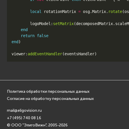
local
rotationMatrix
=
osg
.
Matrix
.
rotate
(
os
logoModel
:
setMatrix
(
decomposedMatrix
.
scaleM
end
return
false
end
)
viewer
:
addEventHandler
(
eventsHandler
)
Политика обработки персональных данных
Согласие на обработку персональных данных
mail@eligovision.ru
+7 (495) 740 08 16
© ООО "ЭлигоВижн", 2005-2026