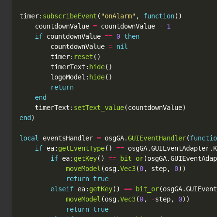
timer
:
subscribeEvent
(
"onAlarm"
,
function
()
countdownValue
=
countdownValue
-
1
if
countdownValue
==
0
then
countdownValue
=
nil
timer
:
reset
()
timerText
:
hide
()
logoModel
:
hide
()
return
end
timerText
:
setText_value
(
countdownValue
)
end
)
local
eventsHandler
=
osgGA
.
GUIEventHandler
(
functio
if
ea
:
getEventType
()
==
osgGA
.
GUIEventAdapter
.
K
if
ea
:
getKey
()
==
bit_or
(
osgGA
.
GUIEventAdap
moveModel
(
osg
.
Vec3
(
0
,
step
,
0
))
return
true
elseif
ea
:
getKey
()
==
bit_or
(
osgGA
.
GUIEvent
moveModel
(
osg
.
Vec3
(
0
,
-
step
,
0
))
return
true