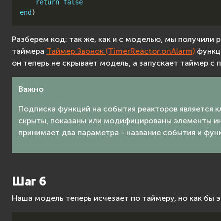
return
false
end
)
Разберем код: так же, как и с моделью, мы получили
таймера
Таймер.Звонок (TimerReactor.onAlarm)
функци
он теперь не скрывает модель, а запускает таймер с
Важно
Подписка функций на события реакторов является к
скрыты, показаны или модифицированы элементы ин
принимает два параметра - название события и фун
Шаг 6
Наша модель теперь исчезает по таймеру, но как бы 