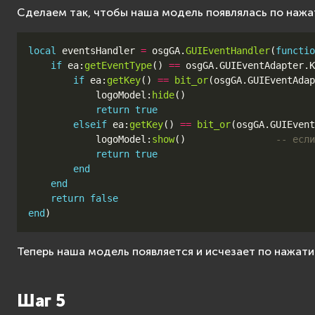
Сделаем так, чтобы наша модель появлялась по нажа
local
eventsHandler
=
osgGA
.
GUIEventHandler
(
functio
if
ea
:
getEventType
()
==
osgGA
.
GUIEventAdapter
.
K
if
ea
:
getKey
()
==
bit_or
(
osgGA
.
GUIEventAdap
logoModel
:
hide
()
return
true
elseif
ea
:
getKey
()
==
bit_or
(
osgGA
.
GUIEvent
logoModel
:
show
()
-- если
return
true
end
end
return
false
end
)
Теперь наша модель появляется и исчезает по нажати
Шаг 5