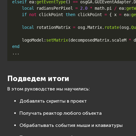
elseif
ea
:
getEventType
()
==
osgGA
.
GUIEventAdapter
.
D
local
radiansPerPixel
=
2.0
*
math.pi
/
ea
:
getW
if
not
clickPoint
then
clickPoint
=
{
x
=
ea
:
ge
local
rotationMatrix
=
osg
.
Matrix
.
rotate
(
osg
.
Qu
logoModel
:
setMatrix
(
decomposedMatrix
.
scaleM
*
d
end
...
Подведем итоги
В этом руководстве мы научились:
Добавлять скрипты в проект
Получать реактор любого объекта
Обрабатывать события мыши и клавиатуры