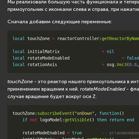
Мы реализовали большую часть функционала и теперь
прямоугольник с иконками слева и справа, при нажа
Сначала добавим следующие переменные:
local
touchZone
=
reactorController
:
getReactorByNam
local
initialMatrix
=
nil
local
rotateModeEnabled
=
false
local
rotationAxis
=
osg
.
Vec3
(
0.0
,
touchZone
- это реактор нашего прямоугольника в ин
применением вращения к ней.
rotateModeEnabled
- фла
случае вращение будет вокруг оси Z.
touchZone
:
subscribeEvent
(
"onDown"
,
function
()
if
not
logoModel
:
getVisible
()
then
return
end
rotateModeEnabled
=
true
-- устанавливае