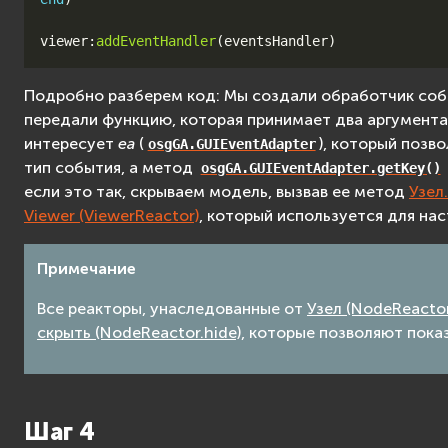
viewer
:
addEventHandler
(
eventsHandler
)
Подробно разберем код: Мы создали обработчик со
передали функцию, которая принимает два аргумента
интересует
ea
(
), который поз
osgGA.GUIEventAdapter
тип события, а метод
osgGA.GUIEventAdapter.getKey()
если это так, скрываем модель, вызвав ее метод
Узел
Viewer (ViewerReactor)
, который используется для на
Примечание
Все реакторы, унаследованные от
Узел (NodeReactor
скрыть (NodeReactor.hide)
, которые позволяют пока
Шаг 4