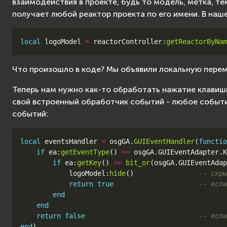
взаимодействия в проекте, будь то модель, метка, т
получает любой реактор проекта по его имени. В на
local
logoModel
=
reactorController
:
getReactorByNam
Что произошло в коде? Мы объявили локальную пер
Теперь нам нужно как-то обработать нажатие клавиши
свой встроенный обработчик событий - любое событи
событий:
local
eventsHandler
=
osgGA
.
GUIEventHandler
(
functio
if
ea
:
getEventType
()
==
osgGA
.
GUIEventAdapter
.
K
if
ea
:
getKey
()
==
bit_or
(
osgGA
.
GUIEventAdap
logoModel
:
hide
()
-- скры
return
true
-- если
end
end
return
false
-- если
end
)