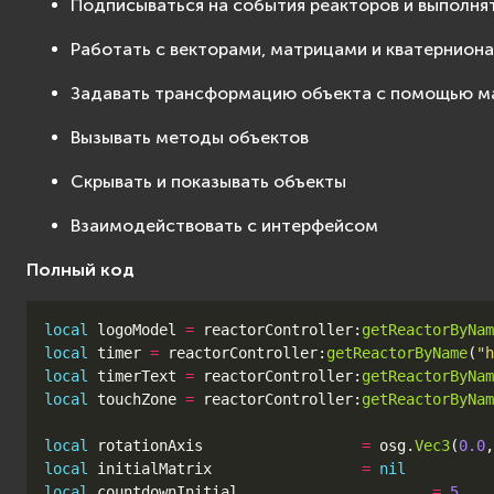
Подписываться на события реакторов и выполня
Работать с векторами, матрицами и кватернион
Задавать трансформацию объекта с помощью м
Вызывать методы объектов
Скрывать и показывать объекты
Взаимодействовать с интерфейсом
Полный код
local
logoModel
=
reactorController
:
getReactorByNam
local
timer
=
reactorController
:
getReactorByName
(
"h
local
timerText
=
reactorController
:
getReactorByNam
local
touchZone
=
reactorController
:
getReactorByNam
local
rotationAxis
=
osg
.
Vec3
(
0.0
,
local
initialMatrix
=
nil
local
countdownInitial
=
5