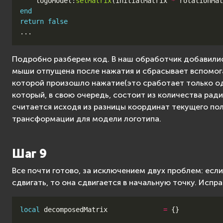
logoModel
:
setMatrix
(
initialMatrix
*
rotationMat
end
return
false
...
Подробно разберем код. В наш обработчик добавили
мыши отпущена после нажатия и сбрасывает вспомога
которой произошло нажатие(это сработает только од
который, в свою очередь, состоит из количества рад
считается исходя из разницы координат текущего по
трансформации для модели логотипа.
Шаг 9
Все почти готово, за исключением двух проблем: есл
сдвигать, то она сдвигается в начальную точку. Испр
local
decomposedMatrix
=
{}