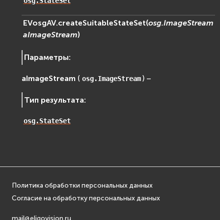
osg.StateSet
EVosgText
EVosgAV.
createSuitableStateSet
(
osg.ImageStream
EVosgUtil
aImageStream
)
EVosgViewer
osg
Параметры
:
osgAnimation
osgDB
aImageStream
(
) –
osg.ImageStream
osgGA
Тип результата
:
osgParticle
osgShadow
osg.StateSet
osgText
osgUtil
osgViewer
Физика (Physics)
bullet
Политика обработки персональных данных
Фаиловая система (File System)
Согласие на обработку персональных данных
fs
mail@eligovision.ru