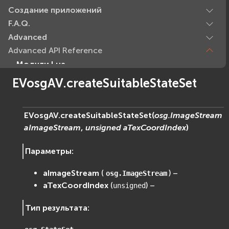
Создание приложений
F.A.Q.
Advanced
Advanced API Reference
Модули Lua
Базовые модули (Core)
EVosgAV.createSuitableStateSet
EVcommon
evar2
EVosgAV.
createSuitableStateSet
(
osg.ImageStream
evlua
aImageStream
,
unsigned
aTexCoordIndex
)
evxml
Граф Сцены (Scene Graph)
Параметры
:
EVosg
EVosgAV
aImageStream
(
) –
osg.ImageStream
aTexCoordIndex
(
) –
EVosgAnimation
unsigned
EVosgGA
Тип результата
:
EVosgHMD
EVosgShadow