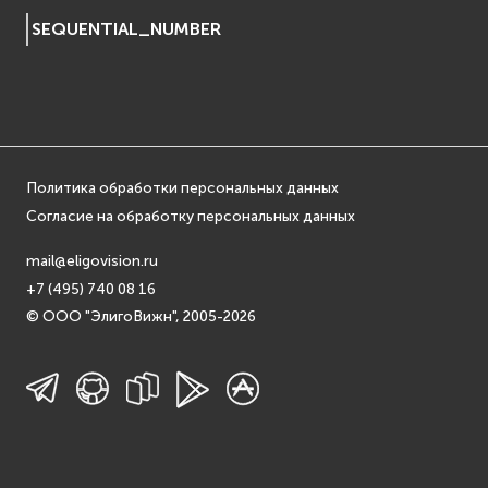
EVosgText
SEQUENTIAL_NUMBER
EVosgUtil
EVosgViewer
osg
osgAnimation
osgDB
Политика обработки персональных данных
osgGA
Согласие на обработку персональных данных
osgParticle
osgShadow
mail@eligovision.ru
osgText
+7 (495) 740 08 16
osgUtil
© ООО "ЭлигоВижн", 2005-2026
osgViewer
Физика (Physics)
bullet
Фаиловая система (File System)
fs