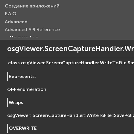
Создание приложений
F.A.Q.
Advanced
Advanced API Reference
Модули Lua
Базовые модули (Core)
osgViewer.ScreenCaptureHandler.Wri
EVcommon
evar2
class
osgViewer.ScreenCaptureHandler.WriteToFile.
Sa
evlua
Represents
:
evxml
Граф Сцены (Scene Graph)
c++ enumeration
EVosg
EVosgAV
Wraps
:
EVosgAnimation
osgViewer::ScreenCaptureHandler::WriteToFile::SavePoli
EVosgGA
EVosgHMD
OVERWRITE
EVosgShadow